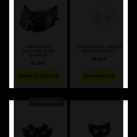
FARO YAMAHA
BIFARO YAMAHA JOG R/RR
AEROX/MBK NITRO
BLANCO COMPLETO
AHUMADO
45,00
€
45,00
€
AÑADIR AL CARRITO
VER PRODUCTO
¡OFERTA! 36%