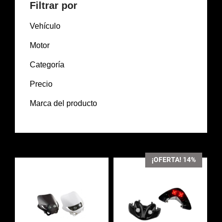
Filtrar por
Vehículo
Motor
Categoría
Precio
Marca del producto
¡OFERTA! 14%
Este
producto
tiene
múltiples