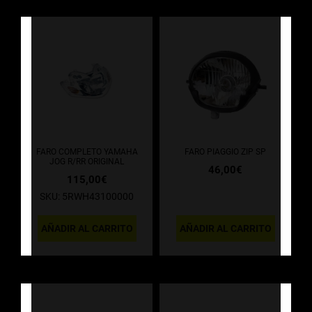
FARO COMPLETO YAMAHA
FARO PIAGGIO ZIP SP
JOG R/RR ORIGINAL
46,00
€
115,00
€
SKU: 5RWH43100000
AÑADIR AL CARRITO
AÑADIR AL CARRITO