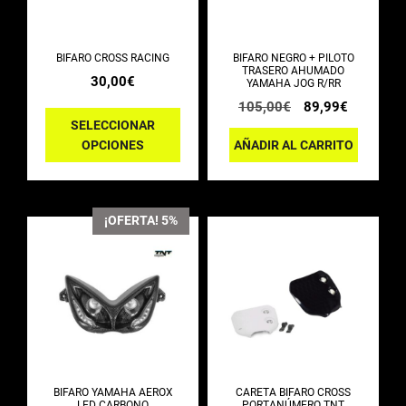
variantes.
Las
BIFARO CROSS RACING
BIFARO NEGRO + PILOTO
opciones
TRASERO AHUMADO
30,00
€
YAMAHA JOG R/RR
se
El
El
105,00
€
89,99
€
pueden
precio
precio
SELECCIONAR
elegir
original
actual
OPCIONES
AÑADIR AL CARRITO
era:
es:
en
105,00€.
89,99€.
la
página
¡OFERTA! 5%
de
Este
producto
producto
tiene
múltiples
variantes.
Las
BIFARO YAMAHA AEROX
CARETA BIFARO CROSS
opciones
LED CARBONO
PORTANÚMERO TNT