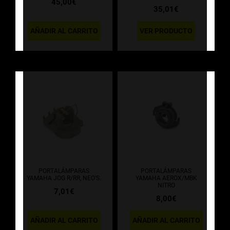
45,00
€
35,01
€
AÑADIR AL CARRITO
VER PRODUCTO
PORTALÁMPARAS
PORTALÁMPARAS
YAMAHA JOG R/RR, NEO’S.
YAMAHA AEROX/MBK
NITRO
7,01
€
8,00
€
AÑADIR AL CARRITO
AÑADIR AL CARRITO