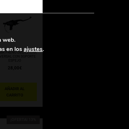
a web.
as en los
ajustes
.
BA FRENO DELANTERA
VERSAL CON SOPORTE
ESPEJO
28,00
€
AÑADIR AL
CARRITO
¡OFERTA! 13%