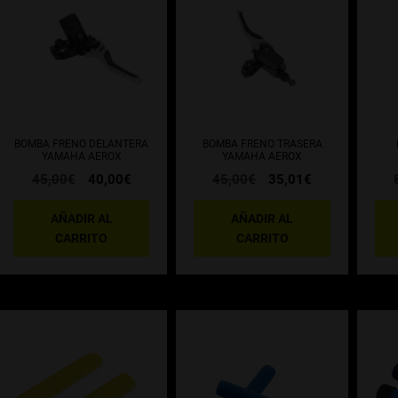
BOMBA FRENO DELANTERA
BOMBA FRENO TRASERA
YAMAHA AEROX
YAMAHA AEROX
El
El
El
El
45,00
€
40,00
€
45,00
€
35,01
€
precio
precio
precio
precio
original
actual
original
actual
AÑADIR AL
AÑADIR AL
era:
es:
era:
es:
CARRITO
CARRITO
45,00€.
40,00€.
45,00€.
35,01€.