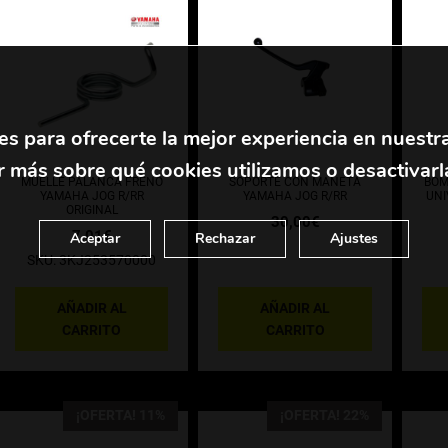
es para ofrecerte la mejor experiencia en nuestr
 más sobre qué cookies utilizamos o desactivarl
MUELLE PALANCA FRENO
SOPORTE CON MANETA
BOM
YAMAHA JOG R/RR
YAMAHA JOG R/RR
UNI
ORIGINAL
30,00
€
7,01
€
Aceptar
Rechazar
Ajustes
SKU: 3KJ253570000
AÑADIR AL
AÑADIR AL
CARRITO
CARRITO
¡OFERTA! 11%
¡OFERTA! 22%