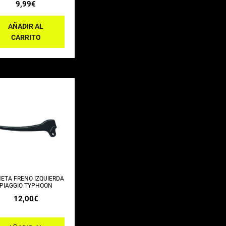
9,99
€
AÑADIR AL
CARRITO
ETA FRENO IZQUIERDA
PIAGGIO TYPHOON
12,00
€