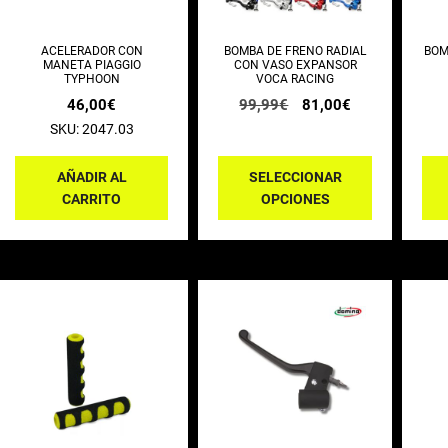
Las
opciones
ACELERADOR CON
BOMBA DE FRENO RADIAL
BOM
MANETA PIAGGIO
CON VASO EXPANSOR
se
TYPHOON
VOCA RACING
El
El
46,00
€
99,99
€
81,00
€
pueden
precio
precio
SKU: 2047.03
elegir
original
actual
era:
es:
en
99,99€.
81,00€.
AÑADIR AL
SELECCIONAR
la
CARRITO
OPCIONES
página
de
producto