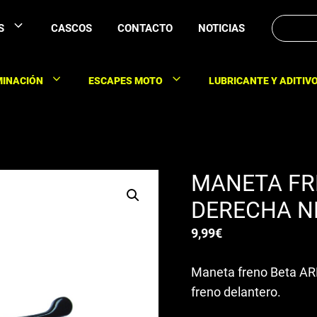
Buscar:
S
CASCOS
CONTACTO
NOTICIAS
MINACIÓN
ESCAPES MOTO
LUBRICANTE Y ADITIV
MANETA FR
DERECHA N
9,99
€
Maneta freno Beta ARK
freno delantero.