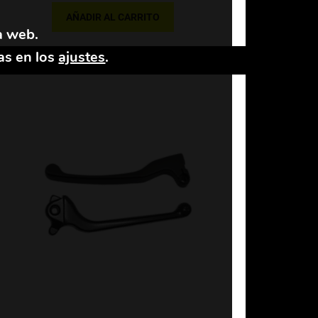
AÑADIR AL CARRITO
a web.
as en los
ajustes
.