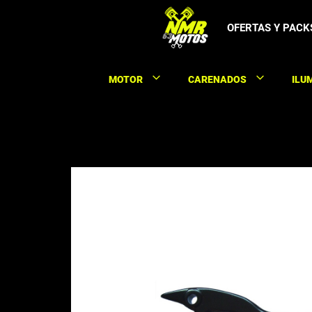
Saltar
al
OFERTAS Y PACK
contenido
MOTOR
CARENADOS
ILU