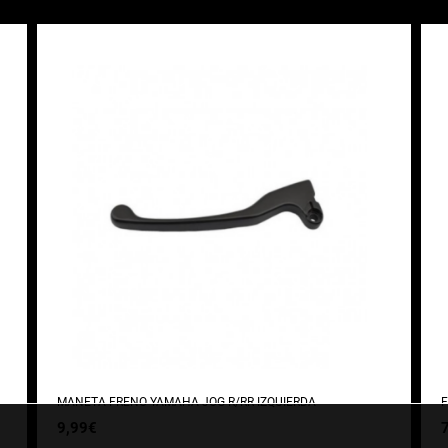
MANETA FRENO YAMAHA JOG R/RR IZQUIERDA
F
9,99
€