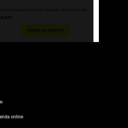
AREJA DE MANETAS FRENO YAMAHA JOG R/RR NEGRO
18,00
€
AÑADIR AL CARRITO
ienda online