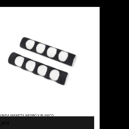
UNDA MANETA NEGRO Y BLANCO
7,01
€