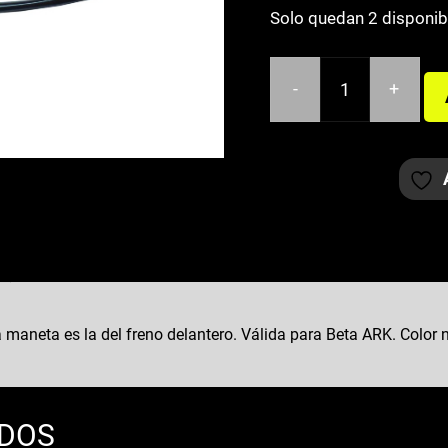
Solo quedan 2 disponib
-
+
MANETA
FRENO
BETA
ARK
DERECHA
NEGRA
cantidad
maneta es la del freno delantero. Válida para Beta ARK. Color 
ADOS