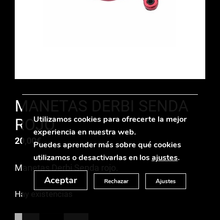
MANETAS DERBI SENDA
Utilizamos cookies para ofrecerte la mejor
ROJO
experiencia en nuestra web.
20,00
€
Puedes aprender más sobre qué cookies
utilizamos o desactivarlas en los
ajustes
.
Manetas Derbi Senda rojo.
Aceptar
Rechazar
Ajustes
Hay existencias