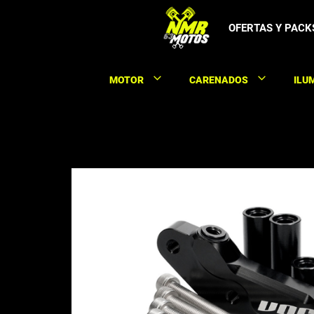
Saltar
al
OFERTAS Y PACK
contenido
MOTOR
CARENADOS
ILU