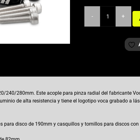
era:
es:
50,00€.
48,00€.
-
+
ACOPLE
PINZA
RADIAL
VOCA
JOG/AEROX
190/220/240/280
cantidad
20/240/280mm. Este acople para pinza radial del fabricante V
luminio de alta resistencia y tiene el logotipo voca grabado a lá
nillos para disco de 190mm y casquillos y tornillos para discos
s de 82mm.