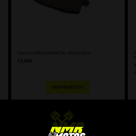
PASTILLA FRENO SEMIMETAL JOG ANTIGUA
P
M
13,00
€
VER PRODUCTO