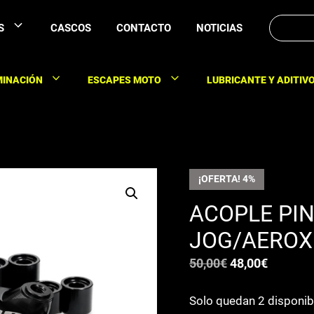
Buscar:
S
CASCOS
CONTACTO
NOTICIAS
MINACIÓN
ESCAPES MOTO
LUBRICANTE Y ADITIV
¡OFERTA! 4%
ACOPLE PIN
JOG/AEROX 
El
El
50,00
€
48,00
€
precio
precio
Solo quedan 2 disponib
original
actual