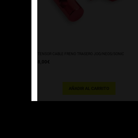
TENSOR CABLE FRENO TRASERO JOG/NEOS/SONIC
8,00
€
AÑADIR AL CARRITO