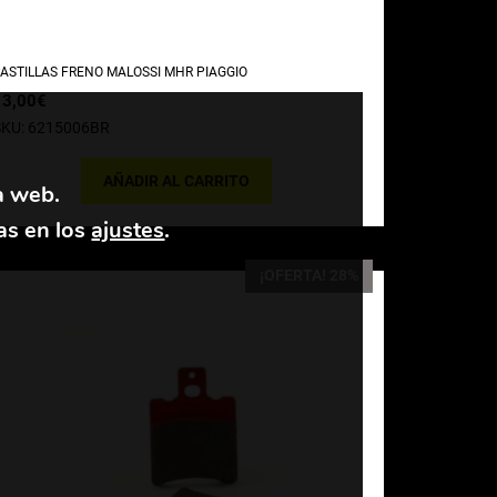
ASTILLAS FRENO MALOSSI MHR PIAGGIO
13,00
€
SKU: 6215006BR
AÑADIR AL CARRITO
a web.
as en los
ajustes
.
¡OFERTA! 28%