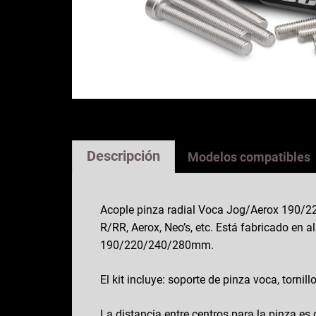
Descripción
Modelos compatibles
Acople pinza radial Voca Jog/Aerox 190/2
R/RR, Aerox, Neo’s, etc. Está fabricado en a
190/220/240/280mm.
El kit incluye: soporte de pinza voca, tor
La distancia entre centros para la pinza e