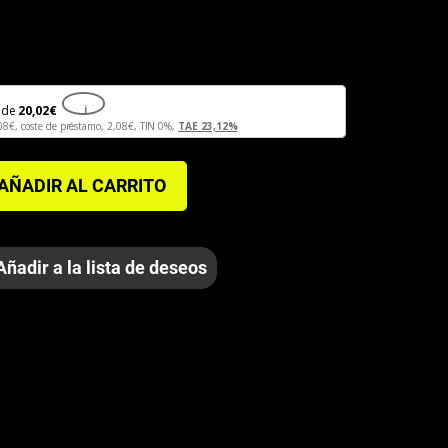
de
20,02
€
i
08
€
, coste de préstamo,
2,08
€
, TIN 0%,
TAE 23,12%
AÑADIR AL CARRITO
Añadir a la lista de deseos