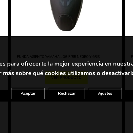
FUNDA ASIENTO YAMAHA JOG R/RR NEGRO Y GRIS
F
es para ofrecerte la mejor experiencia en nuestr
60,00
€
 más sobre qué cookies utilizamos o desactivarl
VER PRODUCTO
Aceptar
Rechazar
Ajustes