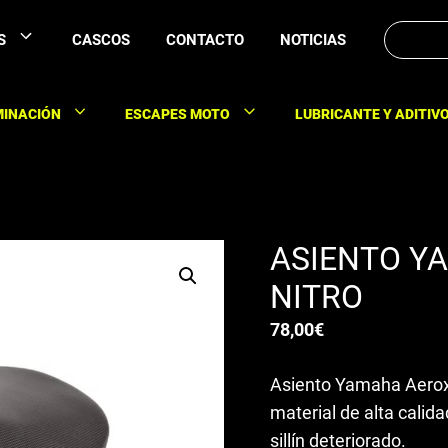
Buscar:
S
CASCOS
CONTACTO
NOTICIAS
MINACIÓN
ESCAPES MOTO
LUBRICANTE Y ADITIV
ASIENTO Y
NITRO
78,00
€
Asiento Yamaha Aerox/
material de alta cali
sillín deteriorado.