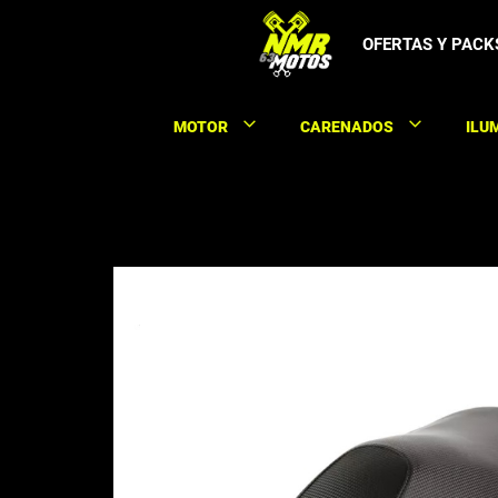
Saltar
al
OFERTAS Y PACK
contenido
MOTOR
CARENADOS
ILU