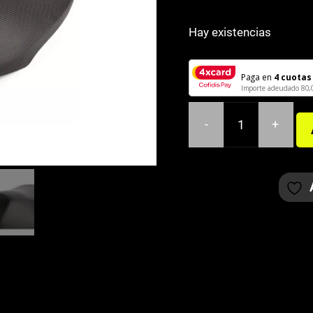
Hay existencias
Paga en
4 cuotas
Importe adeudado
80,
-
+
ASIENTO
YAMAHA
AEROX/MBK
NITRO
cantidad