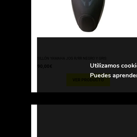
SILLÓN YAMAHA JOG R/RR NEGRO Y GRIS
Utilizamos cooki
90,00
€
Puedes aprender
VER PRODUCTO