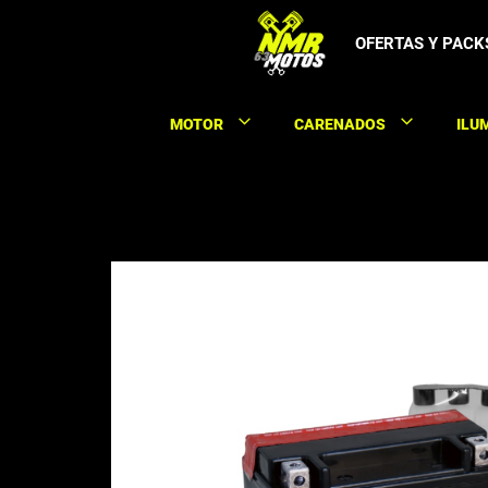
Saltar
al
OFERTAS Y PACK
contenido
MOTOR
CARENADOS
ILU