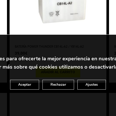
BATERÍA POWER THUNDER CB14L-A2 / YB14L-A2
B
39,00
€
es para ofrecerte la mejor experiencia en nuestr
SKU: YB14L-A2
 más sobre qué cookies utilizamos o desactivarl
AÑADIR AL CARRITO
Aceptar
Rechazar
Ajustes