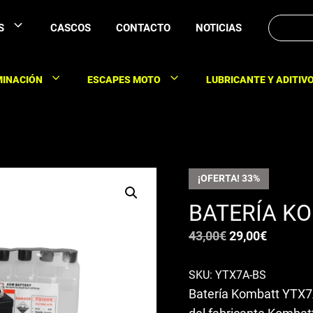
Buscar:
S
CASCOS
CONTACTO
NOTICIAS
MINACIÓN
ESCAPES MOTO
LUBRICANTE Y ADITIV
¡OFERTA! 33%
BATERÍA K
El
El
43,00
€
29,00
€
precio
precio
original
actual
SKU: YTX7A-BS
Batería Kombatt YTX7
era:
es: