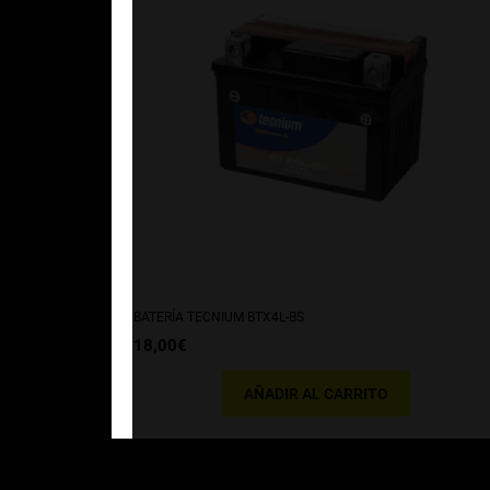
BATERÍA TECNIUM BTX4L-BS
18,00
€
AÑADIR AL CARRITO