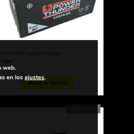
ATERÍA POWER THUNDER YTX7A-BS
27,00
€
a web.
as en los
ajustes
.
AÑADIR AL CARRITO
¡OFERTA! 38%