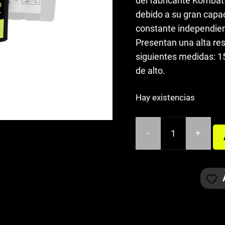
del fabricante Kombatt
43,00€.
29,00€.
debido a su gran capac
constante independien
Presentan una alta res
siguientes medidas: 
de alto.
Hay existencias
-
+
BATERÍA
KOMBATT
YTX7A-
BS
cantidad