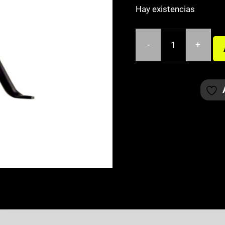
Hay existencias
-
+
CABALLETE
LATERAL
DERBI
SENDA
EXTREME
310MM
cantidad