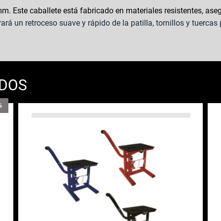
m. Este caballete está fabricado en materiales resistentes, ase
ará un retroceso suave y rápido de la patilla, tornillos y tuercas
ADOS
%
Este
producto
tiene
t
múltiples
m
variantes.
v
Las
opciones
se