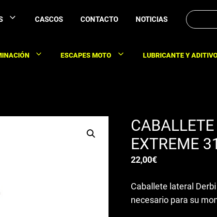
Buscar:
S
CASCOS
CONTACTO
NOTICIAS
MINACIÓN
ESCAPES MOTO
LUBRICANTE Y ADITIV
CABALLETE 
EXTREME 
22,00
€
Caballete lateral Der
necesario para su mon