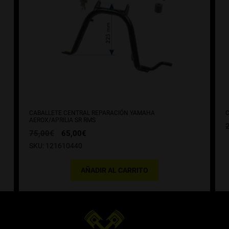
CABALLETE CENTRAL REPARACIÓN YAMAHA
C
AEROX/APRILIA SR RMS
El
El
75,00
€
65,00
€
precio
precio
SKU: 121610440
original
actual
era:
es:
75,00€.
65,00€.
AÑADIR AL CARRITO