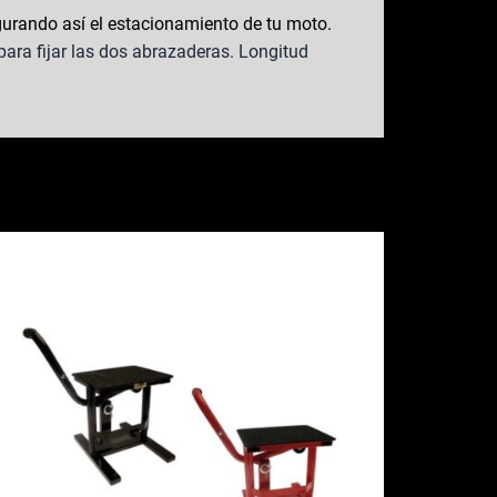
gurando así el estacionamiento de tu moto.
 para fijar las dos abrazaderas. Longitud
Este
producto
iene
últiples
ariantes.
Las
opciones
se