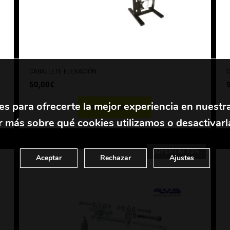
pueden
elegir
e
en
la
l
página
CABALLETE ELEVACIÓN
C
de
50,00
€
producto
es para ofrecerte la mejor experiencia en nuestr
VER PRODUCTO
 más sobre qué cookies utilizamos o desactivarl
¡OFERTA! 13%
Aceptar
Rechazar
Ajustes