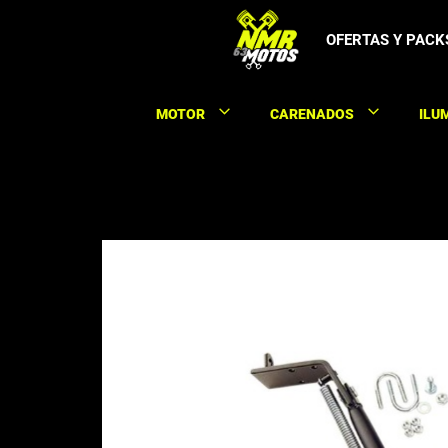
Saltar
al
OFERTAS Y PACK
contenido
MOTOR
CARENADOS
ILU