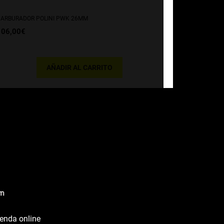
ARBURADOR POLINI PWK 26MM
106,00
€
AÑADIR AL CARRITO
ienda online