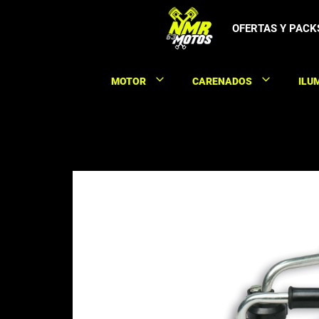
Saltar
al
OFERTAS Y PACK
contenido
MOTOR
CARENADOS
ILU