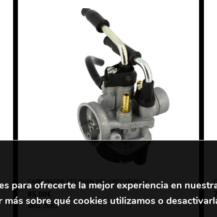
CARBURADOR 17,5 PHBN DELLORTO MANUAL
es para ofrecerte la mejor experiencia en nuestr
85,00
€
 más sobre qué cookies utilizamos o desactivarl
SKU: 3067