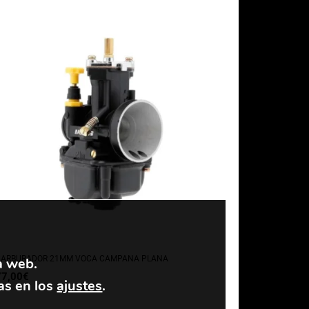
CARBURADOR 21MM VOCA CAMPANA PLANA
a web.
77,00
€
as en los
ajustes
.