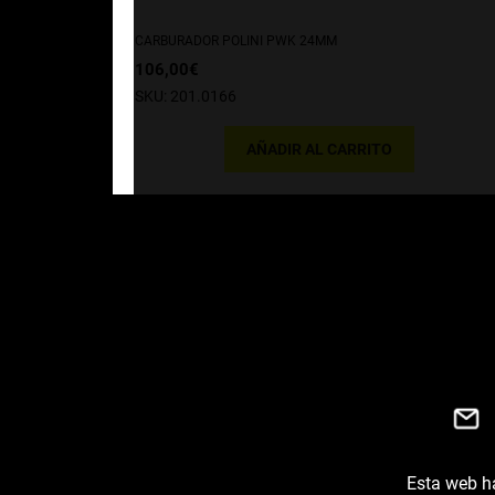
CARBURADOR POLINI PWK 24MM
106,00
€
SKU: 201.0166
AÑADIR AL CARRITO
Esta web ha