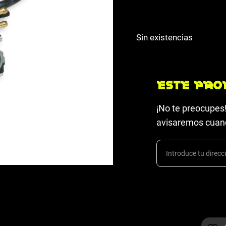
el manillar, como coloc
Sin existencias
Este pro
¡No te preocupes!
avisaremos cuand