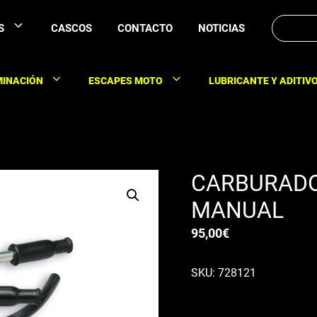
Buscar:
S
CASCOS
CONTACTO
NOTICIAS
MINACIÓN
ESCAPES MOTO
LUBRICANTE Y ADITIV
CARBURADO
MANUAL
95,00
€
SKU: 728121
Carburador 17,5 Malos
starter manual por cab