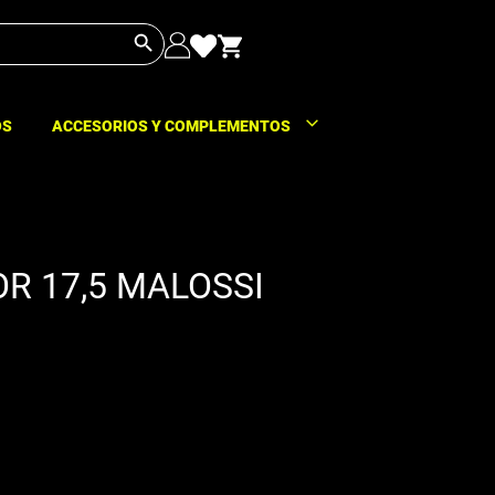
Botón de búsqueda
OS
ACCESORIOS Y COMPLEMENTOS
R 17,5 MALOSSI
si manual con cable. Este carburador con
le se puede accionar tanto por palanca en