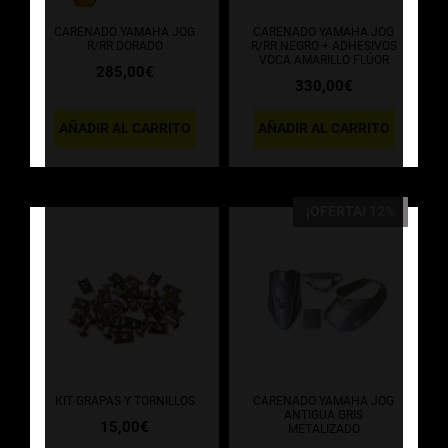
CARENADO YAMAHA JOG
CARENADO YAMAHA JOG
R/RR DORADO
R/RR NEGRO + ADHESIVOS
VOCA AMARILLO FLÚOR
285,00
€
330,00
€
AÑADIR AL CARRITO
AÑADIR AL CARRITO
¡OFERTA! 12%
KIT GRAPAS Y TORNILLOS
CARENADO YAMAHA JOG
ANTIGUA GRIS
15,00
€
METALIZADO