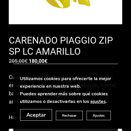
CARENADO PIAGGIO ZIP
SP LC AMARILLO
El
El
205,00
€
180,00
€
precio
precio
Carenado Piaggio Zip SP LC amarillo. Este kit
original
actual
Utilizamos cookies para ofrecerte la mejor
está compuesto por 5 piezas: cabezón, frontal,
era:
es:
experiencia en nuestra web.
bañera, guardabarros y rejilla frontal. Color
205,00€.
180,00€.
Puedes aprender más sobre qué cookies
utilizamos o desactivarlas en los
ajustes
.
amarillo.
Aceptar
Rechazar
Ajustes
Hay existencias