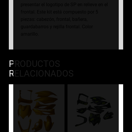
presentar el logotipo de SP en relieve en el
frontal. Este kit está compuesto por 5
piezas: cabezón, frontal, bañera,
guardabarros y rejilla frontal. Color
amarillo.
PRODUCTOS
RELACIONADOS