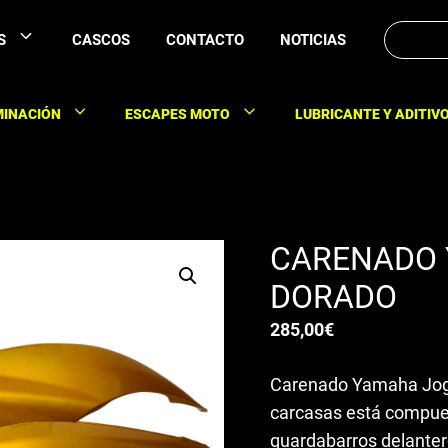
Buscar:
S
CASCOS
CONTACTO
NOTICIAS
MINACIÓN
ESCAPES MOTO
LUBRICANTE Y ADITIV
CARENADO 
DORADO
285,00
€
Carenado Yamaha Jog R
carcasas está compuest
guardabarros delantero