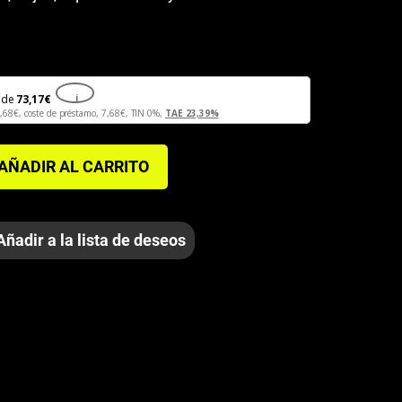
de
73,17
€
i
,68
€
, coste de préstamo,
7,68
€
, TIN 0%,
TAE 23,39%
AÑADIR AL CARRITO
Añadir a la lista de deseos