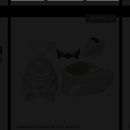
¡OFERTA! 5%
CARENADO PIAGGIO ZIP SP LC BLANCO
C