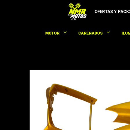
Saltar
al
OFERTAS Y PACK
contenido
MOTOR
CARENADOS
ILU