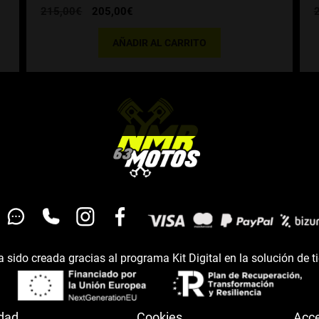
El
El
215,00
€
205,00
€
precio
precio
original
actual
AÑADIR AL CARRITO
era:
es:
215,00€.
205,00€.
 sido creada gracias al programa Kit Digital en la solución de t
idad
Cookies
Acce