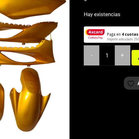
Hay existencias
Paga en
4 cuotas
Importe adeudado
292
-
+
CARENADO
YAMAHA
JOG
R/RR
DORADO
cantidad