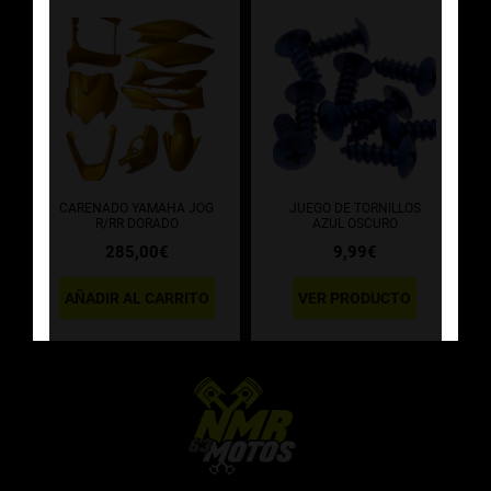
CARENADO YAMAHA JOG
JUEGO DE TORNILLOS
R/RR DORADO
AZUL OSCURO
285,00
€
9,99
€
AÑADIR AL CARRITO
VER PRODUCTO