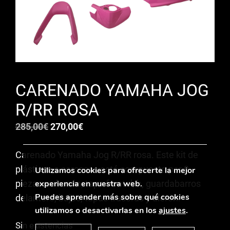
CARENADO YAMAHA JOG
R/RR ROSA
El
El
285,00
€
270,00
€
precio
precio
Carenado Yamaha Jog R/RR rosa. Este kit de
original
actual
plásticos o carcasas está compuesto por 9
era:
es:
Utilizamos cookies para ofrecerte la mejor
piezas: cabezón, tapa frontal, h, guardabarros
285,00€.
270,00€.
experiencia en nuestra web.
Puedes aprender más sobre qué cookies
delantero, bajos, tapas traseras y alerón.
utilizamos o desactivarlas en los
ajustes
.
Sin existencias