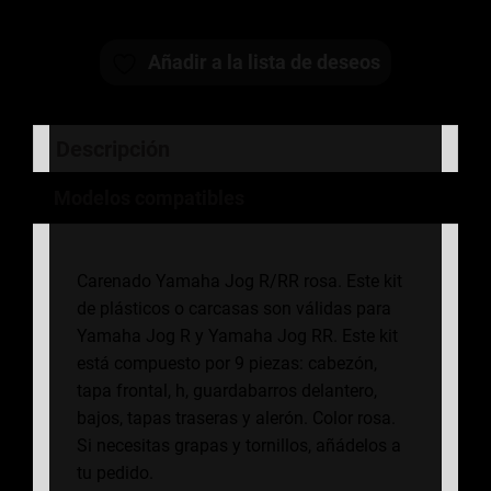
Añadir a la lista de deseos
Descripción
Modelos compatibles
Carenado Yamaha Jog R/RR rosa. Este kit
de plásticos o carcasas son válidas para
Yamaha Jog R y Yamaha Jog RR. Este kit
está compuesto por 9 piezas: cabezón,
tapa frontal, h, guardabarros delantero,
bajos, tapas traseras y alerón. Color rosa.
Si necesitas grapas y tornillos, añádelos a
tu pedido.