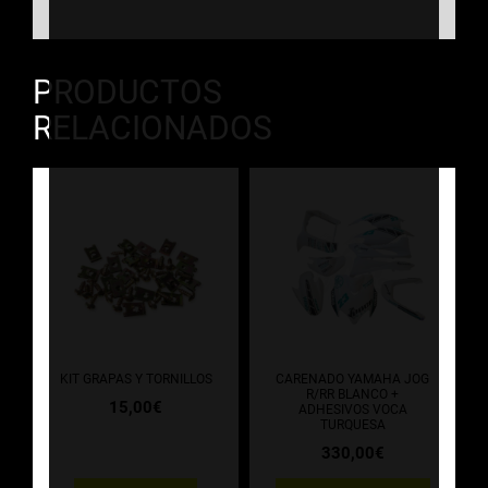
PRODUCTOS
RELACIONADOS
KIT GRAPAS Y TORNILLOS
CARENADO YAMAHA JOG
R/RR BLANCO +
15,00
€
ADHESIVOS VOCA
TURQUESA
330,00
€