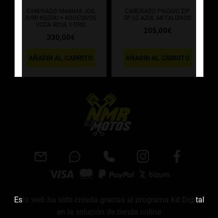
CARENADO YAMAHA JOG
CARENADO PIAGGIO ZIP
R/RR NEGRO + ADHESIVOS
SP LC AZUL METALIZADO
VOCA ROSA Y GRIS
205,00
€
330,00
€
AÑADIR AL CARRITO
AÑADIR AL CARRITO
Esta web ha sido creada gracias al programa Kit Digital
en la solución de tienda online