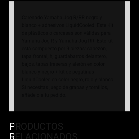
ADHESIVOS
LIQUIDCOOLED
Carenado Yamaha Jog R/RR negro y
cantidad
blanco + adhesivos LiquidCooled. Este Kit
de plásticos o carcasas son válidas para
Yamaha Jog R y Yamaha Jog RR. Este kit
está compuesto por 9 piezas: cabezón,
tapa frontal, h, guardabarros delantero,
bajos, tapas traseras y alerón en color
blanco y negro + kit de pegatinas
LiquidCooled en color negro, rojo y blanco.
Si necesitas juego de grapas y tornillos,
añádelo a tu pedido.
PRODUCTOS
RELACIONADOS