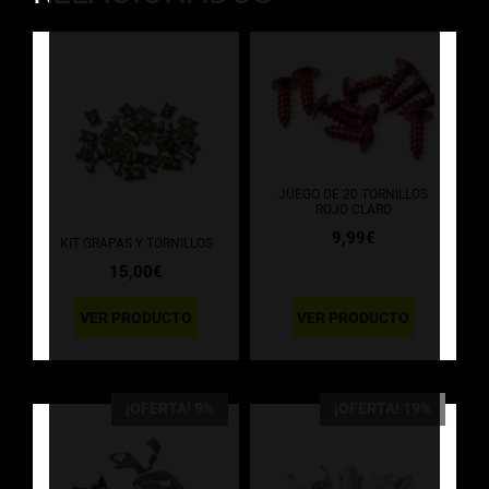
JUEGO DE 20 TORNILLOS
ROJO CLARO
9,99
€
KIT GRAPAS Y TORNILLOS
15,00
€
VER PRODUCTO
VER PRODUCTO
¡OFERTA! 9%
¡OFERTA! 19%