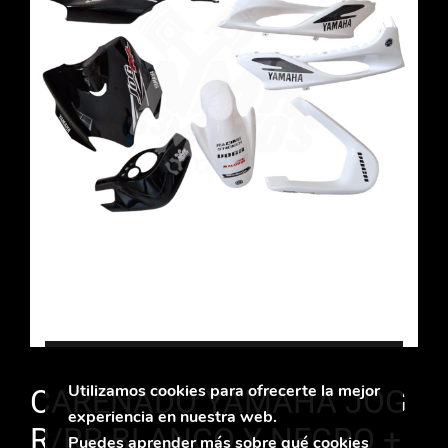
Utilizamos cookies para ofrecerte la mejor
CARENADO YAMAHA JOG
experiencia en nuestra web.
R/RR BLANCO Y NEGRO +
Puedes aprender más sobre qué cookies