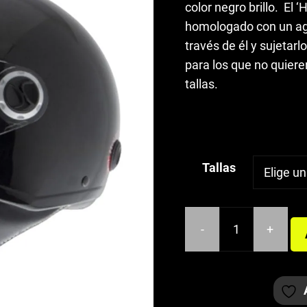
color negro brillo. El 
desde
homologado con un ag
37,99€
través de él y sujetarl
hasta
para los que no quiere
45,00€
tallas.
Tallas
-
+
CASCO
JET
HELIX
HELMETS