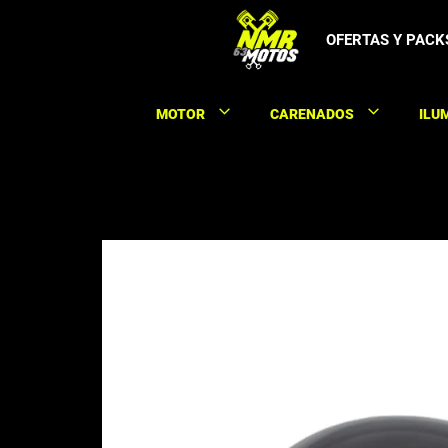
Saltar
al
OFERTAS Y PACK
contenido
MOTOR
CARENADOS
ILU