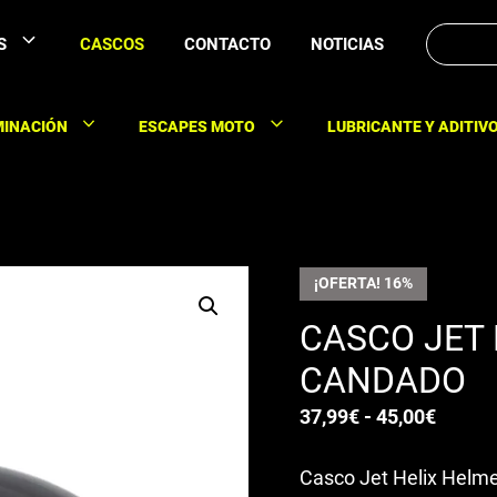
Buscar:
S
CASCOS
CONTACTO
NOTICIAS
MINACIÓN
ESCAPES MOTO
LUBRICANTE Y ADITIV
¡OFERTA! 16%
CASCO JET
CANDADO
Rango
37,99
€
-
45,00
€
de
Casco Jet Helix Helme
precio