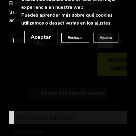
El interior es desmontable y lavable, es
experiencia en nuestra web.
transpirable y destaca por su comodidad,
Puedes aprender más sobre qué cookies
además de ser anti alergénico.
utilizamos o desactivarlas en los
ajustes
.
Aceptar
Rechazar
Ajustes
-
Tallas
AÑADIR AL
CARRITO
Añadir a la lista de deseos
Información adicional
Descripción