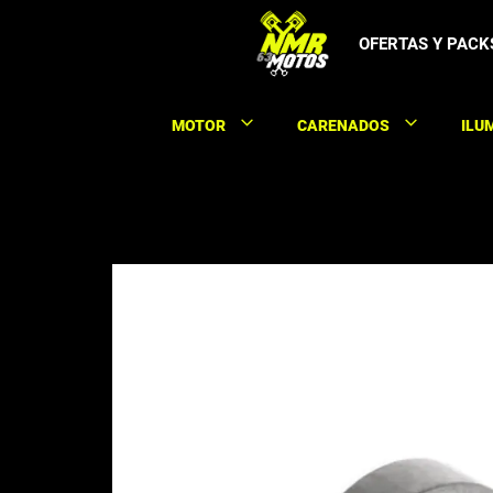
Saltar
al
OFERTAS Y PACK
contenido
MOTOR
CARENADOS
ILU