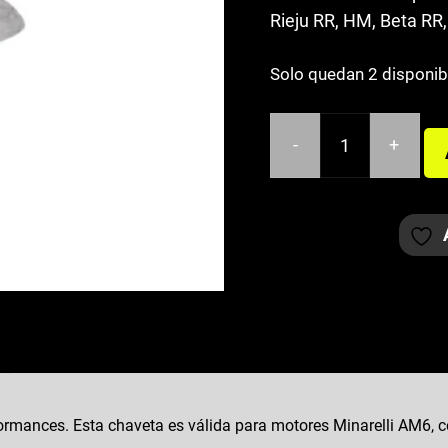
Rieju RR, HM, Beta RR,
Solo quedan 2 disponib
-
+
CHAVETA
ENCENDIDO
MINARELLI
AM6
TOP
PERFORMANCES
cantidad
rmances. Esta chaveta es válida para motores Minarelli AM6, c