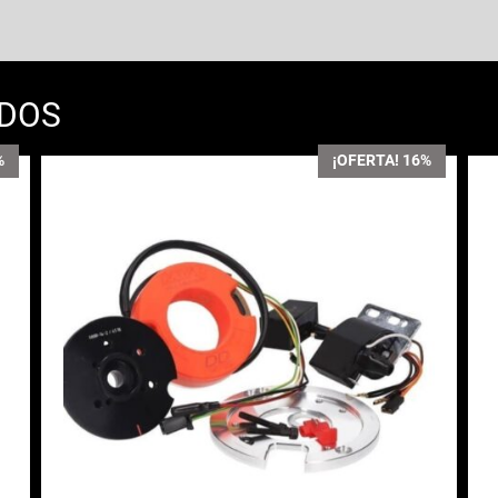
ADOS
%
¡OFERTA! 16%