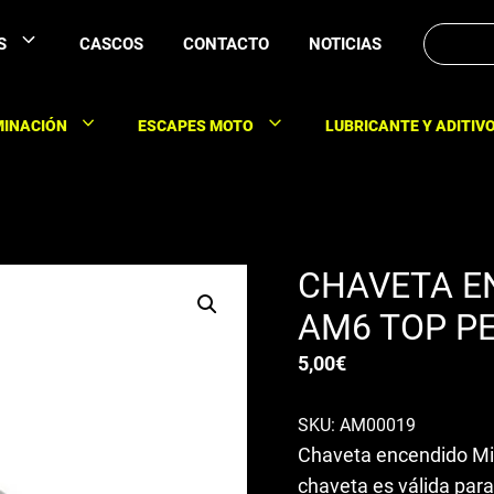
Buscar:
S
CASCOS
CONTACTO
NOTICIAS
MINACIÓN
ESCAPES MOTO
LUBRICANTE Y ADITIV
CHAVETA E
AM6 TOP P
5,00
€
SKU: AM00019
Chaveta encendido Mi
chaveta es válida par