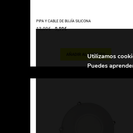
PIPA Y CABLE DE BUJÍA SILICONA
El
El
13,00
€
9,99
€
precio
precio
original
actual
era:
es:
13,00€.
9,99€.
AÑADIR AL CARRITO
Utilizamos cooki
Puedes aprender