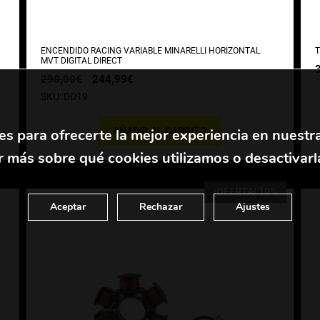
ENCENDIDO RACING VARIABLE MINARELLI HORIZONTAL
T
MVT DIGITAL DIRECT
El
El
290,00
€
244,99
€
precio
precio
SKU: DD19
original
actual
era:
es:
290,00€.
244,99€.
AÑADIR AL CARRITO
es para ofrecerte la mejor experiencia en nuestr
 más sobre qué cookies utilizamos o desactivarl
¡OFERTA! 10%
Aceptar
Rechazar
Ajustes