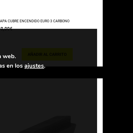
APA CUBRE ENCENDIDO EURO 3 CARBONO
30,00
€
AÑADIR AL CARRITO
a web.
as en los
ajustes
.