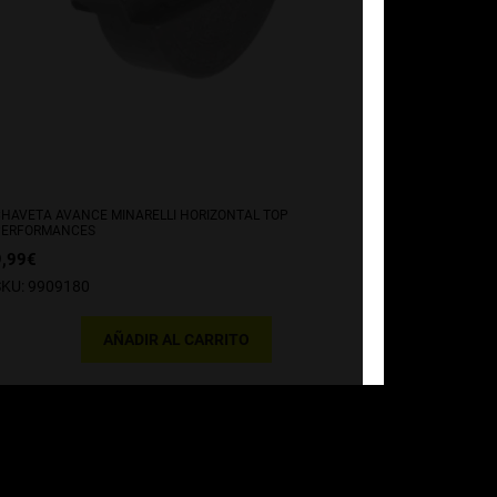
HAVETA AVANCE MINARELLI HORIZONTAL TOP
PERFORMANCES
9,99
€
KU: 9909180
AÑADIR AL CARRITO