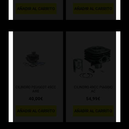
AÑADIR AL CARRITO
AÑADIR AL CARRITO
CILINDRO PEUGEOT 49CC
CILINDRO 49CC PIAGGIO
AIRE
AC
40,00
€
54,99
€
AÑADIR AL CARRITO
AÑADIR AL CARRITO