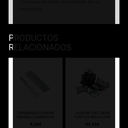
Fabricado en hierro, aumentando así su
resistencia.
PRODUCTOS
RELACIONADOS
ESPÁRRAGOS CILINDRO
CILINDRO 70CC DERBI
MINARELLI HORIZONTAL
EURO 3/4 IRON ALLPRO
9,99
€
99,99
€