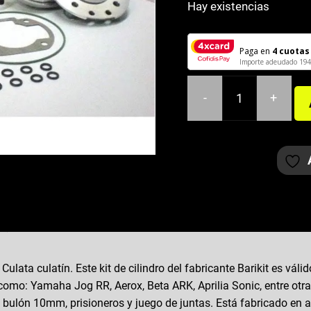
Hay existencias
era:
es:
194,00€.
188,9
Paga en
4 cuotas
Importe adeudado
194
-
+
CILINDRO
BARIKIT
74CC
MINARELLI
HORIZONTAL
LC
CULATA
CULATÍN
cantidad
 Culata culatín. Este kit de cilindro del fabricante Barikit es vál
mo: Yamaha Jog RR, Aerox, Beta ARK, Aprilia Sonic, entre otras.
 bulón 10mm, prisioneros y juego de juntas. Está fabricado en a