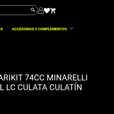
Botón de búsqueda
OS
ACCESORIOS Y COMPLEMENTOS
ARIKIT 74CC MINARELLI
L LC CULATA CULATÍN
o
l