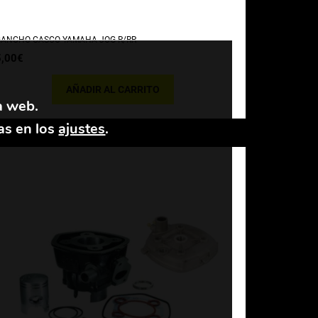
ANCHO CASCO YAMAHA JOG R/RR
5,00
€
AÑADIR AL CARRITO
a web.
as en los
ajustes
.