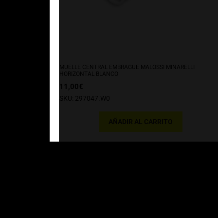
MUELLE CENTRAL EMBRAGUE MALOSSI MINARELLI
HORIZONTAL BLANCO
11,00
€
SKU: 297047.W0
AÑADIR AL CARRITO