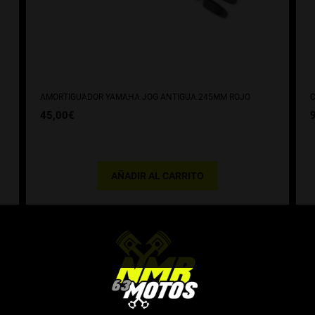
AMORTIGUADOR YAMAHA JOG ANTIGUA 245MM ROJO
C
45,00
€
AÑADIR AL CARRITO