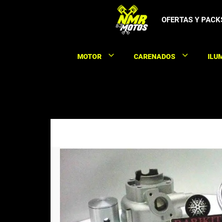
Saltar
al
OFERTAS Y PACK
contenido
MOTOR
CARENADOS
ILU