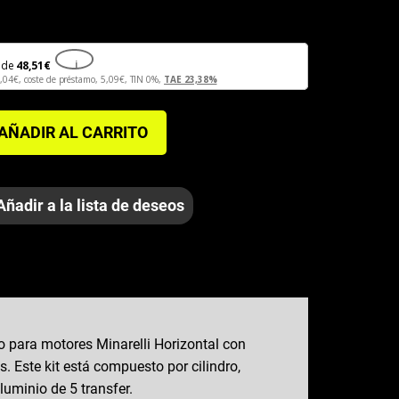
5€.
de
48,51
€
i
,04
€
, coste de préstamo,
5,09
€
, TIN 0%,
TAE 23,38%
AÑADIR AL CARRITO
Añadir a la lista de deseos
ido para motores Minarelli Horizontal con
 Este kit está compuesto por cilindro,
luminio de 5 transfer.