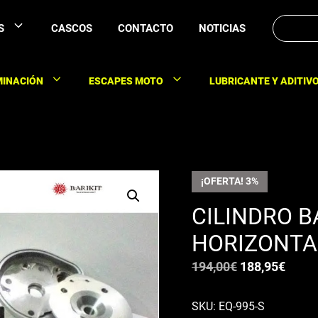
Buscar:
S
CASCOS
CONTACTO
NOTICIAS
MINACIÓN
ESCAPES MOTO
LUBRICANTE Y ADITIV
¡OFERTA! 3%
CILINDRO B
HORIZONTA
El
El
194,00
€
188,95
€
precio
preci
original
actua
SKU: EQ-995-S