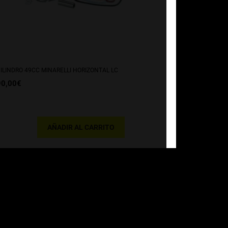
ILINDRO 49CC MINARELLI HORIZONTAL LC
90,00
€
AÑADIR AL CARRITO