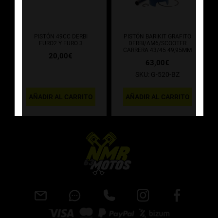
PISTÓN 49CC DERBI
PISTÓN BARIKIT GRAFITO
EURO2 Y EURO 3
DERBI/AM6/SCOOTER
CARRERA 43/45 49,95MM
20,00
€
63,00
€
SKU: G-520-BZ
AÑADIR AL CARRITO
AÑADIR AL CARRITO