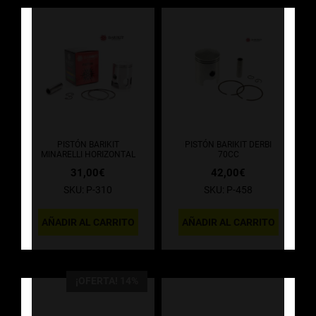
PISTÓN BARIKIT
PISTÓN BARIKIT DERBI
MINARELLI HORIZONTAL
70CC
31,00
€
42,00
€
SKU: P-310
SKU: P-458
AÑADIR AL CARRITO
AÑADIR AL CARRITO
¡OFERTA! 14%