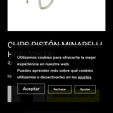
CLIPS PISTÓN MINARELLI
HORIZONTAL
Utilizamos cookies para ofrecerte la mejor
El
El
2,00
€
1,00
€
experiencia en nuestra web.
precio
precio
Puedes aprender más sobre qué cookies
Hay existencias
original
actual
utilizamos o desactivarlas en los
ajustes
.
era:
es:
Aceptar
Rechazar
Ajustes
2,00€.
1,00€.
-
+
AÑADIR AL CARRITO
CLIPS
PISTÓN
MINARELLI