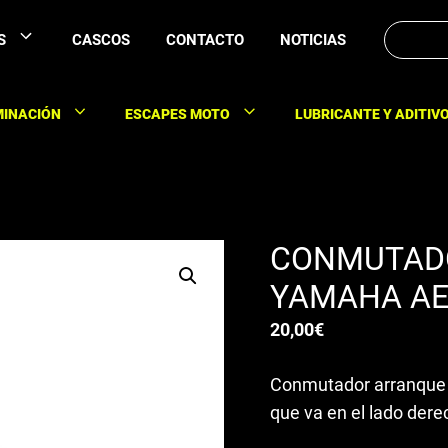
Buscar:
S
CASCOS
CONTACTO
NOTICIAS
MINACIÓN
ESCAPES MOTO
LUBRICANTE Y ADITIV
CONMUTAD
YAMAHA A
20,00
€
Conmutador arranque 
que va en el lado dere