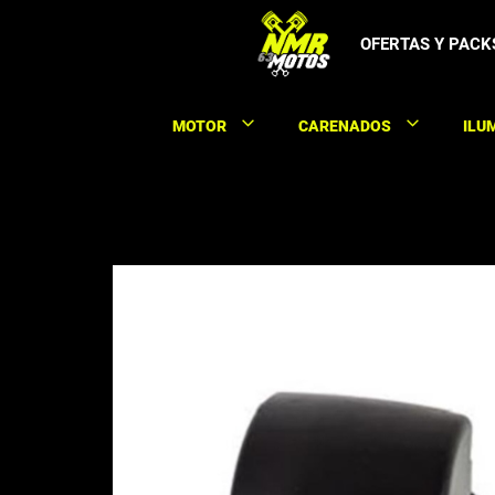
Saltar
al
OFERTAS Y PACK
contenido
MOTOR
CARENADOS
ILU