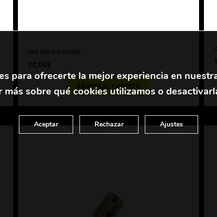
C
GAS RÁPIDO NEGRO
30,00
€
es para ofrecerte la mejor experiencia en nuestr
AÑADIR AL CARRITO
 más sobre qué cookies utilizamos o desactivarl
Aceptar
Rechazar
Ajustes
t
m
v