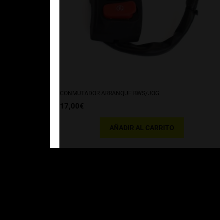
CONMUTADOR ARRANQUE BWS/JOG
17,00
€
AÑADIR AL CARRITO