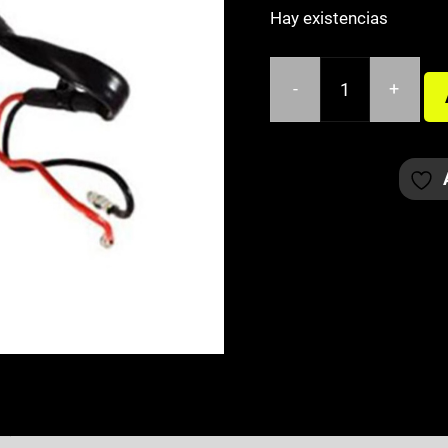
Hay existencias
-
+
CONMUTADOR
ARRANQUE
YAMAHA
AEROX
cantidad