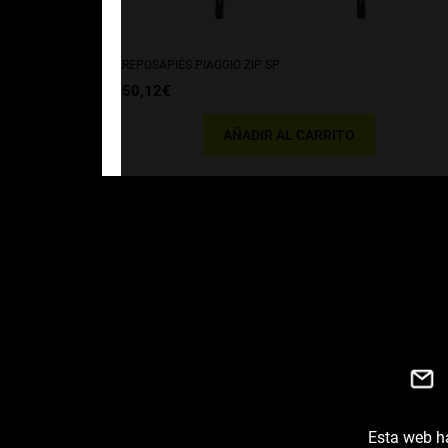
REPOSAPIÉS PIAGGIO ZIP SP
50,12
€
AÑADIR AL CARRITO
Esta web ha