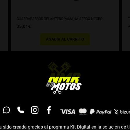
GUARDABARROS DELANTERO YAMAHA AEROX NEGRO
T
35,01
€
AÑADIR AL CARRITO
 sido creada gracias al programa Kit Digital en la solución de t