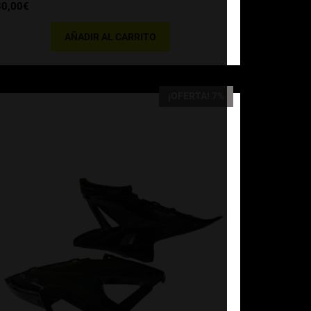
30,00
€
AÑADIR AL CARRITO
¡OFERTA! 7%