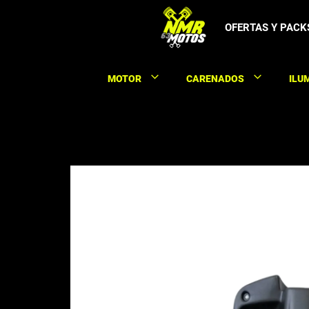
Saltar
al
OFERTAS Y PACK
contenido
MOTOR
CARENADOS
ILU