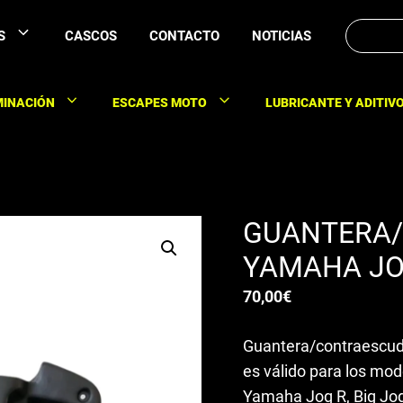
Buscar:
S
CASCOS
CONTACTO
NOTICIAS
MINACIÓN
ESCAPES MOTO
LUBRICANTE Y ADITIV
GUANTERA
YAMAHA JO
70,00
€
Guantera/contraescud
es válido para los mo
Yamaha Jog R, Big Jog