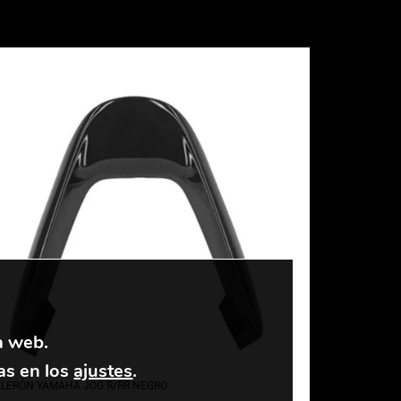
a web.
as en los
ajustes
.
LERÓN YAMAHA JOG R/RR NEGRO