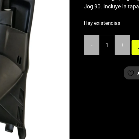
Jog 90. Incluye la tap
Hay existencias
-
+
GUANTERA/CONTRA
YAMAHA
JOG
ANTIGUA
cantidad