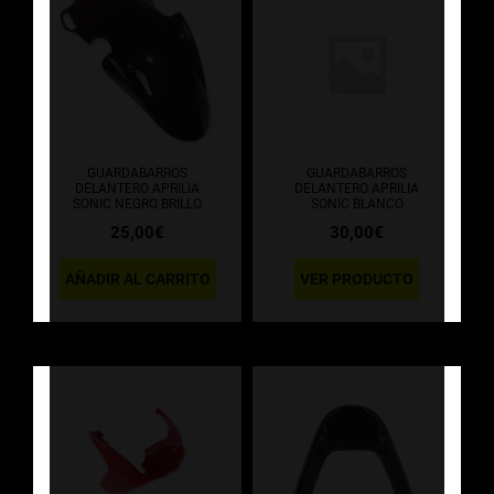
GUARDABARROS
GUARDABARROS
DELANTERO APRILIA
DELANTERO APRILIA
SONIC NEGRO BRILLO
SONIC BLANCO
25,00
€
30,00
€
AÑADIR AL CARRITO
VER PRODUCTO