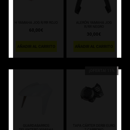
H YAMAHA JOG R/RR ROJO
ALERÓN YAMAHA JOG
R/RR NEGRO
60,00
€
30,00
€
AÑADIR AL CARRITO
AÑADIR AL CARRITO
¡OFERTA! 11%
GUARDABARROS
TAPA CÁRTER DERBI EURO
DELANTERO YAMAHA
2 CARBONO