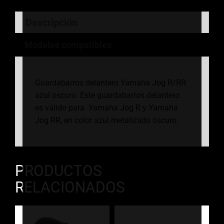
Descripción
Modelos compatibles
Guardabarros delantero Yamaha Jog R/RR
azul oscuro. Este guardabarros delantero
es válido para Yamaha Jog R y Yamaha
Jog RR, en color azul metalizado oscuro.
PRODUCTOS
RELACIONADOS