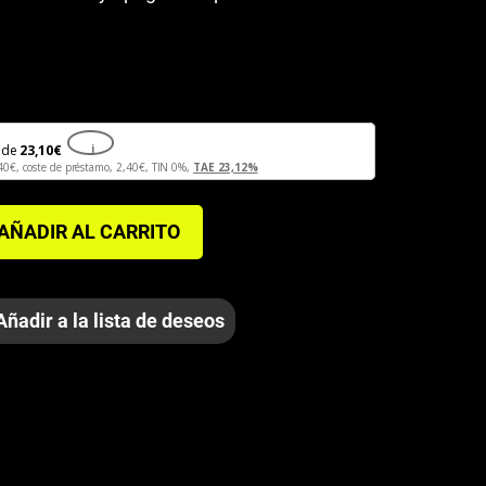
de
23,10
€
i
40
€
, coste de préstamo,
2,40
€
, TIN 0%,
TAE 23,12%
AÑADIR AL CARRITO
Añadir a la lista de deseos