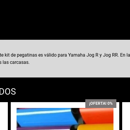
te kit de pegatinas es válido para Yamaha Jog R y Jog RR. En
s las carcasas.
ADOS
¡OFERTA! 0%