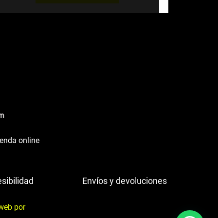
50,00€.
45,00€.
ienda online
sibilidad
Envíos y devoluciones
web por