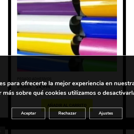
PEGADO ADHESIVOS
es para ofrecerte la mejor experiencia en nuestr
K
El
El
25,00
€
24,99
€
 más sobre qué cookies utilizamos o desactivarl
precio
precio
original
actual
era:
es:
AÑADIR AL CARRITO
25,00€.
24,99€.
Aceptar
Rechazar
Ajustes
%