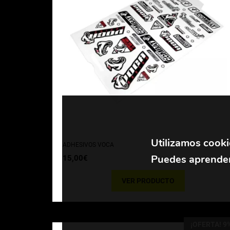
Utilizamos cooki
ADHESIVOS VOCA
Puedes aprender
15,00
€
VER PRODUCTO
¡OFERTA! 9