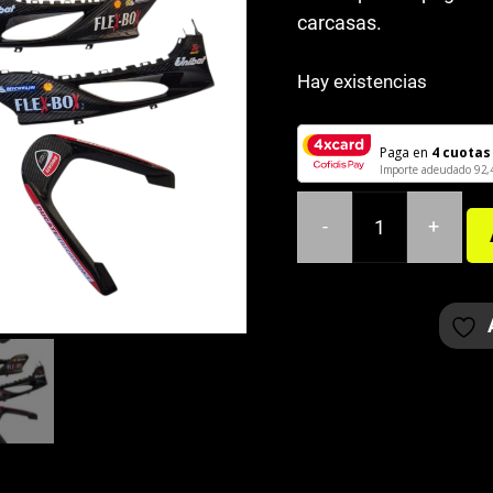
carcasas.
Hay existencias
Paga en
4 cuotas
Importe adeudado
92,
-
+
KIT
ADHESIVOS
DUCATI
YAMAHA
JOG
R/RR
cantidad