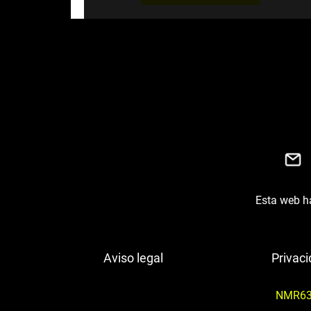
54,99€.
50,00€.
Esta web ha
Aviso legal
Privac
NMR63M