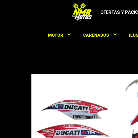
Saltar
al
OFERTAS Y PACK
contenido
MOTOR
CARENADOS
ILU