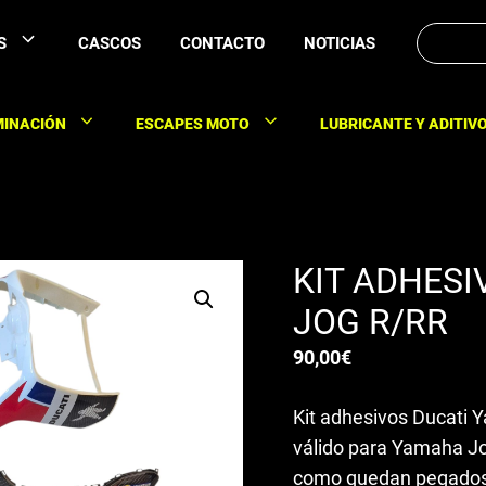
Buscar:
S
CASCOS
CONTACTO
NOTICIAS
MINACIÓN
ESCAPES MOTO
LUBRICANTE Y ADITIV
KIT ADHES
JOG R/RR
90,00
€
Kit adhesivos Ducati 
válido para Yamaha Jo
como quedan pegados. 