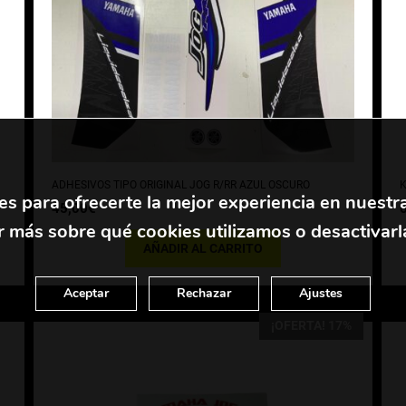
ADHESIVOS TIPO ORIGINAL JOG R/RR AZUL OSCURO
K
es para ofrecerte la mejor experiencia en nuestr
45,00
€
 más sobre qué cookies utilizamos o desactivarl
AÑADIR AL CARRITO
Aceptar
Rechazar
Ajustes
¡OFERTA! 17%