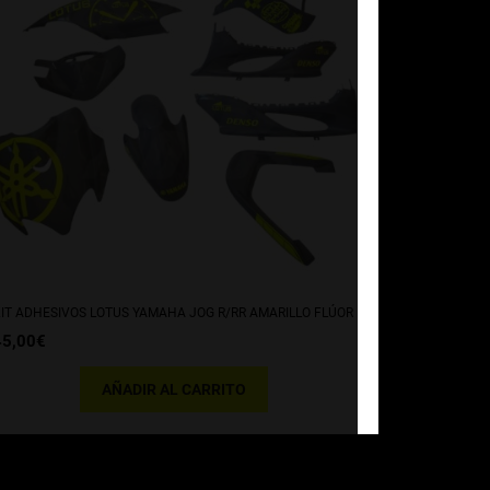
IT ADHESIVOS LOTUS YAMAHA JOG R/RR AMARILLO FLÚOR
45,00
€
AÑADIR AL CARRITO