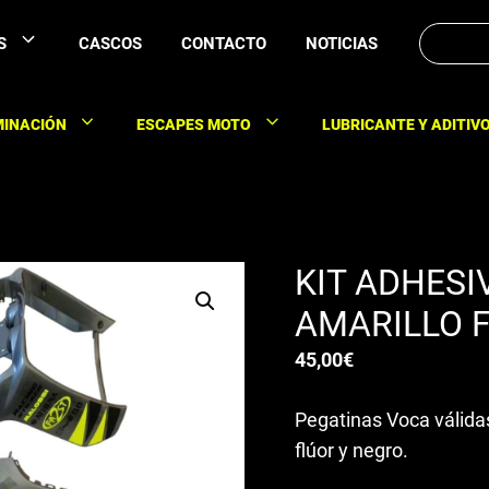
Buscar:
S
CASCOS
CONTACTO
NOTICIAS
MINACIÓN
ESCAPES MOTO
LUBRICANTE Y ADITIV
KIT ADHESI
AMARILLO 
45,00
€
Pegatinas Voca válida
flúor y negro.