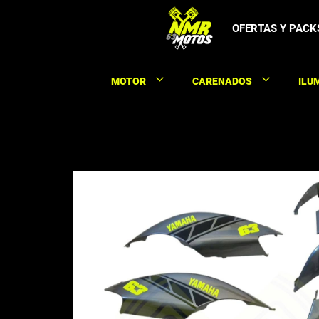
Saltar
al
OFERTAS Y PACK
contenido
MOTOR
CARENADOS
ILU