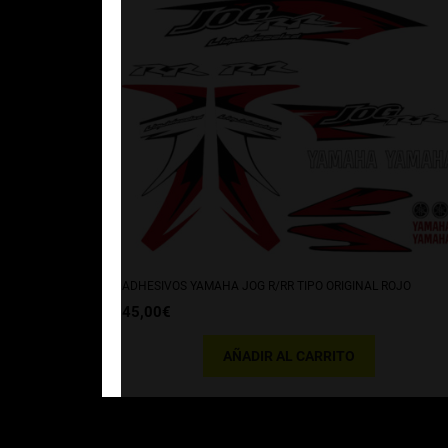
ADHESIVOS YAMAHA JOG R/RR TIPO ORIGINAL ROJO
45,00
€
AÑADIR AL CARRITO