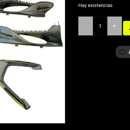
Hay existencias
-
+
KIT
ADHESIVOS
VOCA
JOG
R/RR
AMARILLO
FLÚOR
Y
NEGRO
cantidad