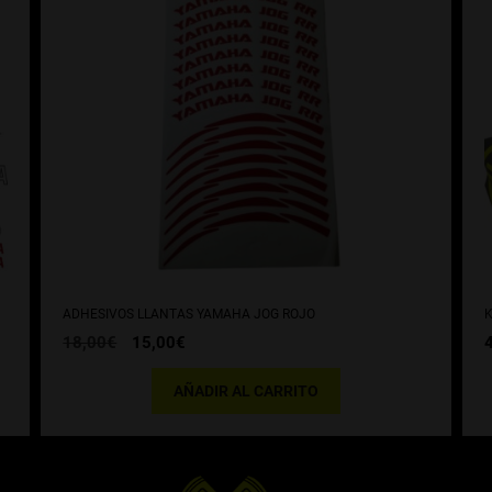
ADHESIVOS LLANTAS YAMAHA JOG ROJO
K
El
El
18,00
€
15,00
€
precio
precio
original
actual
AÑADIR AL CARRITO
era:
es:
18,00€.
15,00€.