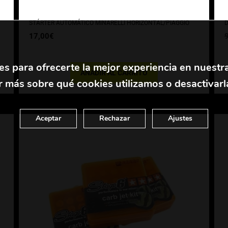
STÁRTER AUTOMÁTICO MINARELLI HORIZONTAL/PIAGGIO
D
17,00
€
es para ofrecerte la mejor experiencia en nuestr
AÑADIR AL CARRITO
 más sobre qué cookies utilizamos o desactivarl
Aceptar
Rechazar
Ajustes