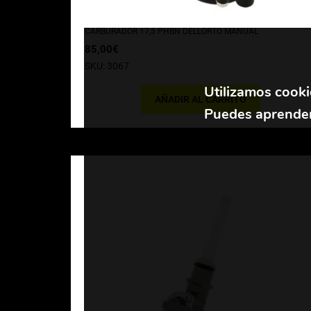
CARBURADOR 17,5 PHBN DELLORTO MANUAL
85,00
€
SKU: 3067
Utilizamos cooki
AÑADIR AL CARRITO
Puedes aprender