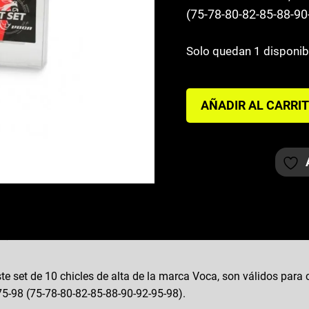
(75-78-80-82-85-88-90
Solo quedan 1 disponib
KIT
AÑADIR AL CARRI
CHICLES
ALTA
DELLORTO
VOCA
6MM
50-
72
cantidad
ste set de 10 chicles de alta de la marca Voca, son válidos para
5-98 (75-78-80-82-85-88-90-92-95-98).