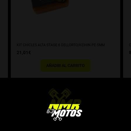
KIT CHICLES ALTA STAGE 6 DELLORTO/KEIHIN PE 5MM
21,01
€
AÑADIR AL CARRITO