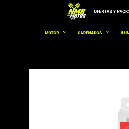
Saltar
al
OFERTAS Y PACK
contenido
MOTOR
CARENADOS
ILU