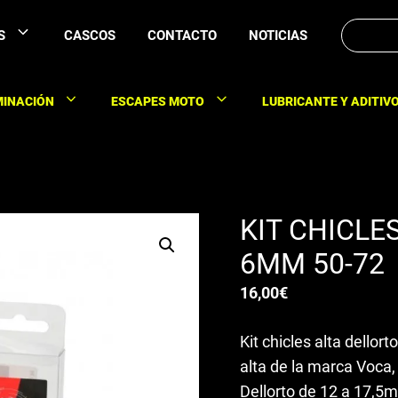
Buscar:
S
CASCOS
CONTACTO
NOTICIAS
MINACIÓN
ESCAPES MOTO
LUBRICANTE Y ADITIV
KIT CHICLE
6MM 50-72
16,00
€
Kit chicles alta dellor
alta de la marca Voca
Dellorto de 12 a 17,5