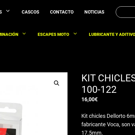
Buscar:
S
CASCOS
CONTACTO
NOTICIAS
MINACIÓN
ESCAPES MOTO
LUBRICANTE Y ADITIV
KIT CHICL
100-122
16,00
€
Kit chicles Dellorto 6
fabricante Voca, son v
17.5mm.