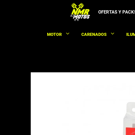
Saltar
al
OFERTAS Y PACK
contenido
MOTOR
CARENADOS
ILU