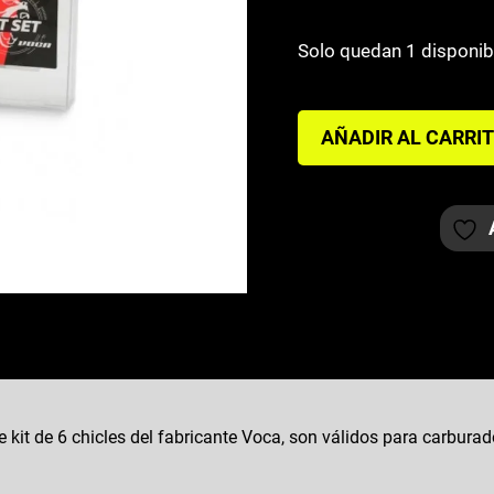
Solo quedan 1 disponib
KIT
AÑADIR AL CARRI
CHICLES
DELLORTO
6MM
VOCA
100-
122
cantidad
 kit de 6 chicles del fabricante Voca, son válidos para carbura