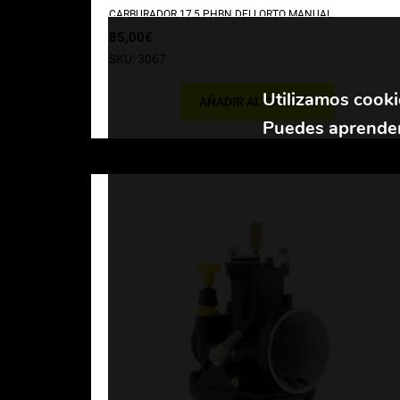
CARBURADOR 17,5 PHBN DELLORTO MANUAL
85,00
€
SKU: 3067
Utilizamos cooki
AÑADIR AL CARRITO
Puedes aprender