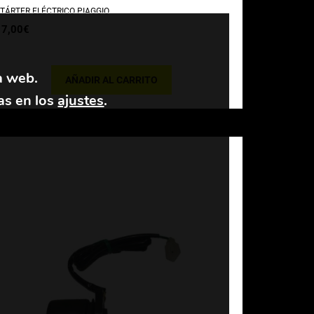
TÁRTER ELÉCTRICO PIAGGIO
17,00
€
a web.
AÑADIR AL CARRITO
as en los
ajustes
.