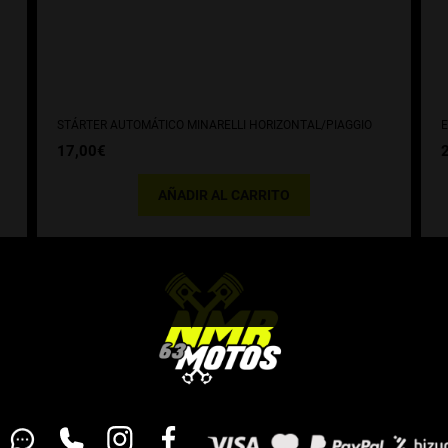
STÁRTER AUTOMÁTICO MINARELLI HORIZONTAL/PIAGGIO
E
17,00
€
AÑADIR AL CARRITO