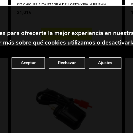
KIT CHICLES ALTA STAGE 6 DELLORTO/KEIHIN PE 5MM
S
21,01
€
es para ofrecerte la mejor experiencia en nuestr
AÑADIR AL CARRITO
 más sobre qué cookies utilizamos o desactivarl
Aceptar
Rechazar
Ajustes