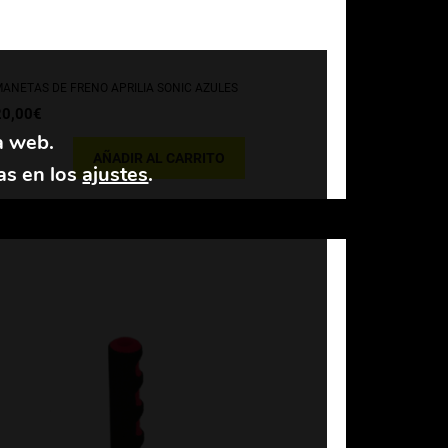
ANETAS DE FRENO APRILIA SONIC AZULES
20,00
€
a web.
AÑADIR AL CARRITO
as en los
ajustes
.