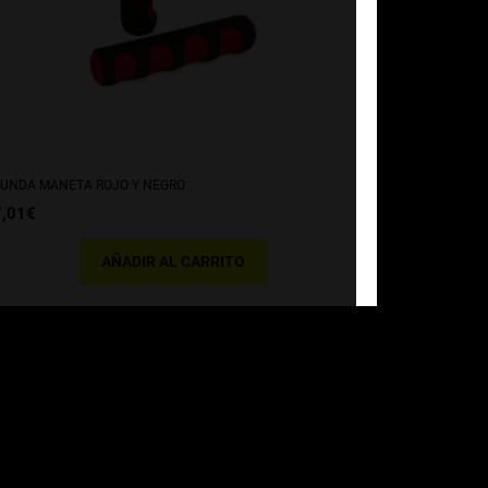
UNDA MANETA ROJO Y NEGRO
7,01
€
AÑADIR AL CARRITO