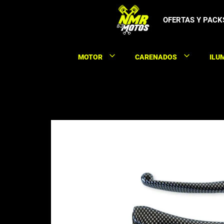
Saltar
al
OFERTAS Y PACK
contenido
MOTOR
CARENADOS
ILU