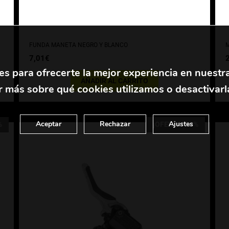
FUNDA MANETA NEGRO Y BLANCO
M
7,01
€
es para ofrecerte la mejor experiencia en nuestr
AÑADIR AL CARRITO
 más sobre qué cookies utilizamos o desactivarl
Aceptar
Rechazar
Ajustes
%
¡OFERTA! 22%