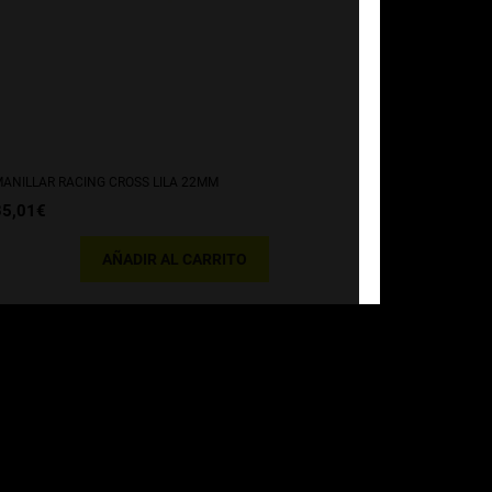
ANILLAR RACING CROSS LILA 22MM
35,01
€
AÑADIR AL CARRITO