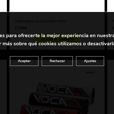
l
CUBRE MANILLAR BLACKBIRD VERDE
P
17,00
€
es para ofrecerte la mejor experiencia en nuestr
AÑADIR AL CARRITO
 más sobre qué cookies utilizamos o desactivarl
Aceptar
Rechazar
Ajustes
Este
producto
tiene
múltiples
variantes.
Las
opciones