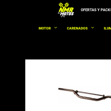
Saltar
al
OFERTAS Y PACK
contenido
MOTOR
CARENADOS
ILU