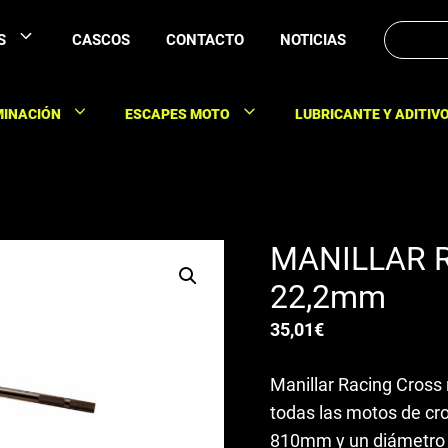
Buscar:
S
CASCOS
CONTACTO
NOTICIAS
MINACIÓN
ESCAPES MOTO
LUBRICANTE Y ADITIV
MANILLAR 
22,2mm
35,01
€
Manillar Racing Cross 
todas las motos de cro
810mm y un diámetro 