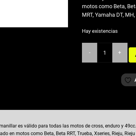
motos como Beta, Beta 
MRT, Yamaha DT, MH, D
Hay existencias
-
+
MANILLAR
RACING
CROSS
NEGRO
22,2mm
cantidad
anillar es válido para todas las motos de cross, enduro y 49c
ado en motos como Beta, Beta RRT, Trueba, Xseries, Rieju, Riej