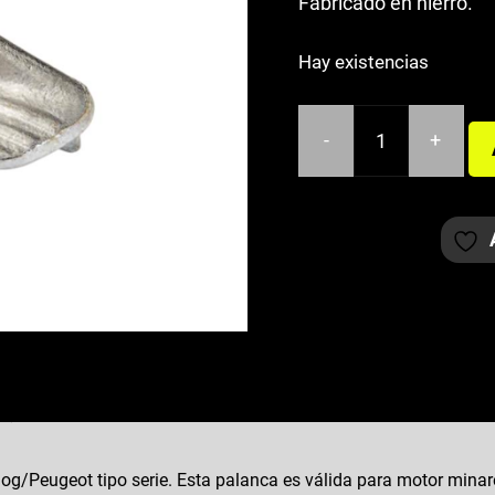
Fabricado en hierro.
Hay existencias
-
+
PEDAL
ARRANQUE
MINARELLI
HORIZONTAL
AEROX/JOG/PEUGEO
cantidad
og/Peugeot tipo serie. Esta palanca es válida para motor minarel