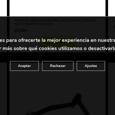
PEDAL DE ARRANQUE MINARELLI HORIZONTAL/VERTICAL
L
ALETA TIBURÓN PLATEADO
22,00
€
es para ofrecerte la mejor experiencia en nuestr
VER PRODUCTO
 más sobre qué cookies utilizamos o desactivarl
Aceptar
Rechazar
Ajustes