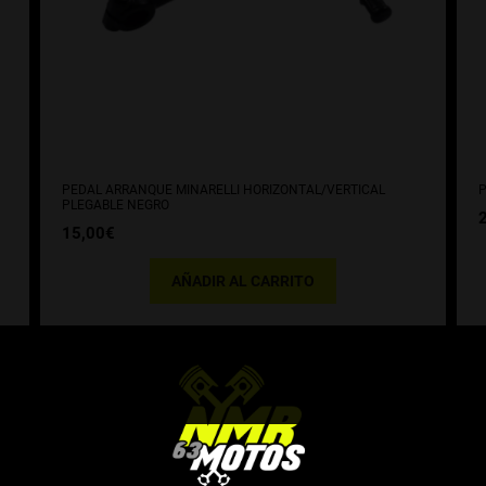
PEDAL ARRANQUE MINARELLI HORIZONTAL/VERTICAL
P
PLEGABLE NEGRO
15,00
€
AÑADIR AL CARRITO