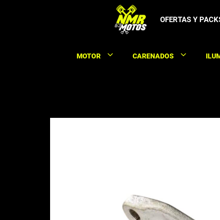
Saltar
al
OFERTAS Y PACK
contenido
MOTOR
CARENADOS
ILU