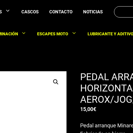
Buscar:
S
CASCOS
CONTACTO
NOTICIAS
MINACIÓN
ESCAPES MOTO
LUBRICANTE Y ADITIV
PEDAL ARR
HORIZONTA
AEROX/JOG
15,00
€
Pedal arranque Minarel