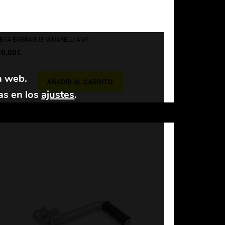
EVA EMBRAGUE MINARELLI AM6
20,00
€
a web.
AÑADIR AL CARRITO
as en los
ajustes
.