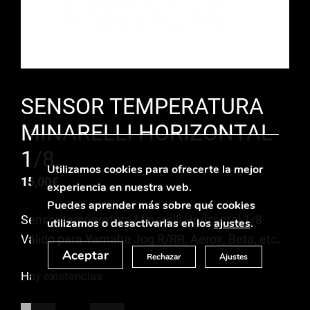
SENSOR TEMPERATURA
MINARELLI HORIZONTAL
1/8
Utilizamos cookies para ofrecerte la mejor
15,00
€
experiencia en nuestra web.
Puedes aprender más sobre qué cookies
Sensor temperatura Minarelli Horizontal 1/8.
utilizamos o desactivarlas en los
ajustes
.
Válido para Yamaha Jog R/RR, Aerox, Beta, etc.
Aceptar
Rechazar
Ajustes
Hay existencias