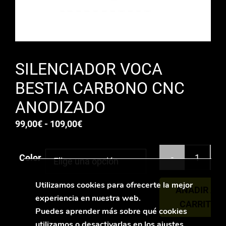
SILENCIADOR VOCA
BESTIA CARBONO CNC
ANODIZADO
Rango
99,00
€
-
109,00
€
de
precios:
-
+
Color
desde
99,00€
Utilizamos cookies para ofrecerte la mejor
AÑADIR AL
hasta
experiencia en nuestra web.
CARRITO
109,00€
Puedes aprender más sobre qué cookies
utilizamos o desactivarlas en los
ajustes
.