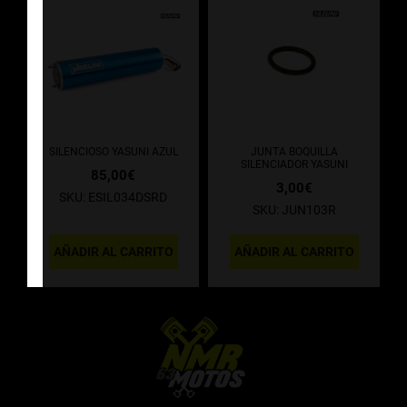
SILENCIOSO YASUNI AZUL
JUNTA BOQUILLA
SILENCIADOR YASUNI
85,00
€
3,00
€
SKU: ESIL034DSRD
SKU: JUN103R
AÑADIR AL CARRITO
AÑADIR AL CARRITO