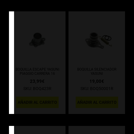
BOQUILLA ESCAPE YASUNI
BOQUILLA SILENCIADOR
PIAGGIO CARRERA 16
YASUNI
23,99
€
19,00
€
SKU: BOQ423R
SKU: BOQ50001R
AÑADIR AL CARRITO
AÑADIR AL CARRITO