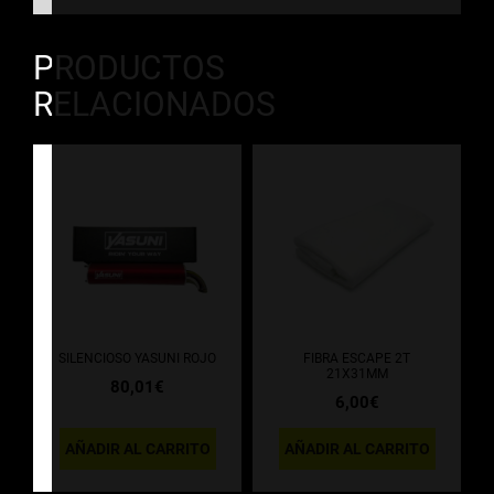
PRODUCTOS
RELACIONADOS
SILENCIOSO YASUNI ROJO
FIBRA ESCAPE 2T
21X31MM
80,01
€
6,00
€
AÑADIR AL CARRITO
AÑADIR AL CARRITO