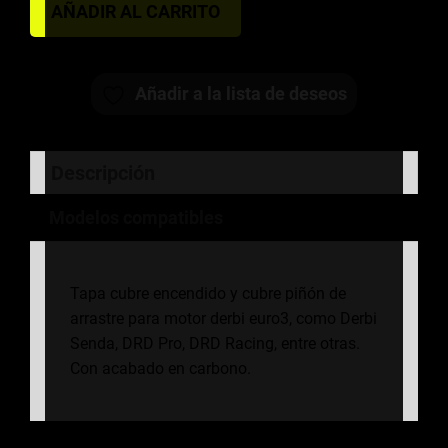
AÑADIR AL CARRITO
CÁRTER
DERBI
EURO
Añadir a la lista de deseos
3
CARBONO
cantidad
Descripción
Modelos compatibles
Tapa cubre encendido y cubre piñón de
arrastre para motor derbi euro3, como Derbi
Senda, DRD Pro, DRD Racing, entre otras.
Con acabado en carbono.