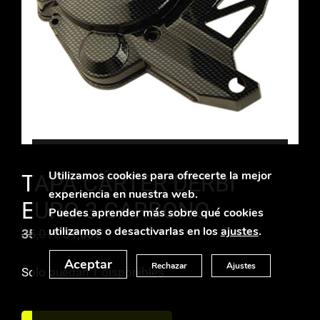
Utilizamos cookies para ofrecerte la mejor
TAPA CÁRTER DERBI
experiencia en nuestra web.
EURO 3 CARBONO
Puedes aprender más sobre qué cookies
utilizamos o desactivarlas en los
ajustes
.
El
El
35,01
€
31,00
€
precio
precio
Aceptar
Rechazar
Ajustes
Solo quedan 1 disponibles
original
actual
era:
es:
TAPA
35,01€.
31,00€.