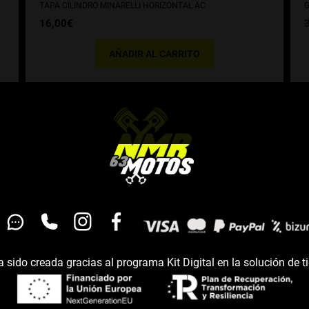
TAPA CILINDRO MINARELLI HORIZONTAL AC
G
16,00
€
AÑADIR AL CARRITO
 sido creada gracias al programa Kit Digital en la solución de t