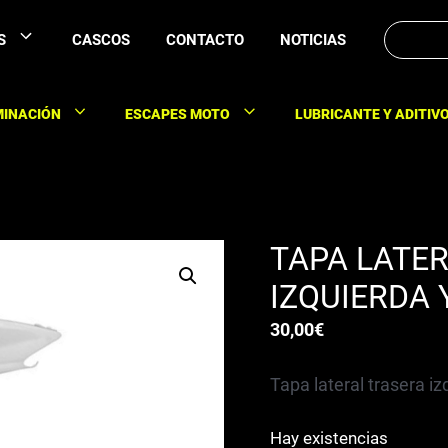
Buscar:
S
CASCOS
CONTACTO
NOTICIAS
MINACIÓN
ESCAPES MOTO
LUBRICANTE Y ADITIV
TAPA LATE
IZQUIERDA
30,00
€
Tapa lateral trasera i
Hay existencias