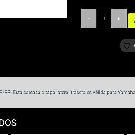
-
+
TAPA
LATERAL
TRASERA
IZQUIERDA
YAMAHA
JOG
BLANCO
cantidad
R/RR. Esta carcasa o tapa lateral trasera es válida para Yama
ADOS