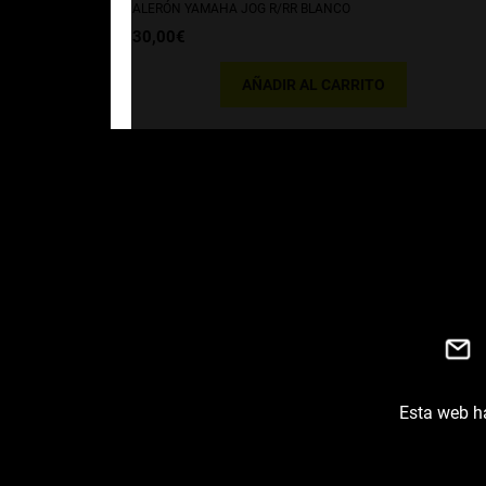
ALERÓN YAMAHA JOG R/RR BLANCO
30,00
€
AÑADIR AL CARRITO
Esta web ha