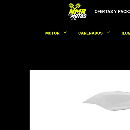
Saltar
al
OFERTAS Y PACK
contenido
MOTOR
CARENADOS
ILU