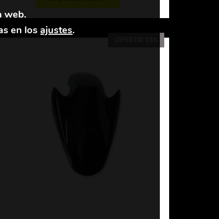
a web.
as en los
ajustes
.
¡OFERTA! 23%