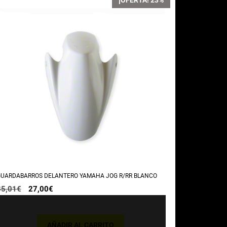
¡OFERTA! 23%
UARDABARROS DELANTERO YAMAHA JOG R/RR BLANCO
El
El
35,01
€
27,00
€
precio
precio
original
actual
era:
es:
35,01€.
27,00€.
AÑADIR AL CARRITO