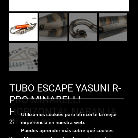
TUBO ESCAPE YASUNI R-
PRO MINARELLI
HORIZONTAL NARANJA
Utilizamos cookies para ofrecerte la mejor
El
El
220,00
€
205,00
€
experiencia en nuestra web.
precio
precio
Puedes aprender más sobre qué cookies