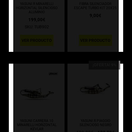
YASUNI R MINARELLI
FIBRA SILENCIADOR
HORIZONTAL SILENCIOSO
ESCAPE TURBO KIT 20X25
ALUMINIO
9,00
€
199,00
€
SKU: TUB902
VER PRODUCTO
VER PRODUCTO
¡OFERTA! 9%
YASUNI CARRERA 10
YASUNI R PIAGGIO
MINARELLI HORIZONTAL
SILENCIOSO NEGRO
KEVLAR