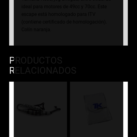
ideal para motores de 49cc y 70cc. Este
escape está homologado para ITV
(contiene certificado de homologación).
Colín naranja.
PRODUCTOS
RELACIONADOS