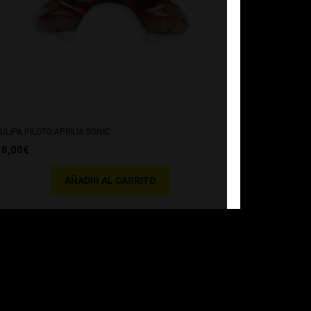
ULIPA PILOTO APRILIA SONIC
18,00
€
AÑADIR AL CARRITO