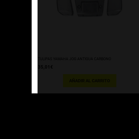
TULIPAS YAMAHA JOG ANTIGUA CARBONO
35,01
€
AÑADIR AL CARRITO