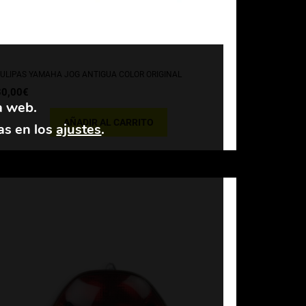
ULIPAS YAMAHA JOG ANTIGUA COLOR ORIGINAL
30,00
€
a web.
AÑADIR AL CARRITO
as en los
ajustes
.