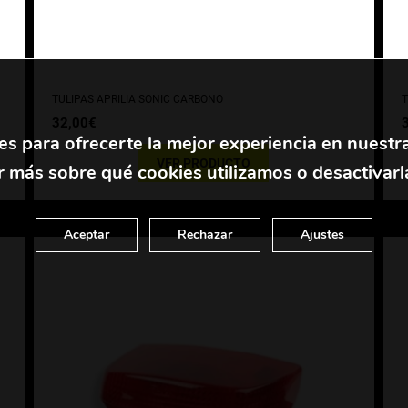
TULIPAS APRILIA SONIC CARBONO
T
32,00
€
es para ofrecerte la mejor experiencia en nuestr
VER PRODUCTO
 más sobre qué cookies utilizamos o desactivarl
Aceptar
Rechazar
Ajustes