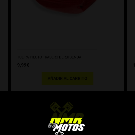
TULIPA PILOTO TRASERO DERBI SENDA
T
9,99
€
AÑADIR AL CARRITO