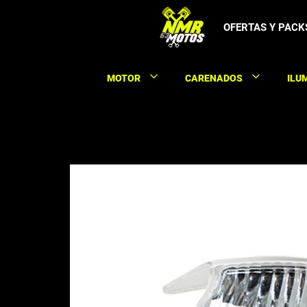
Saltar
al
OFERTAS Y PACK
contenido
MOTOR
CARENADOS
ILU