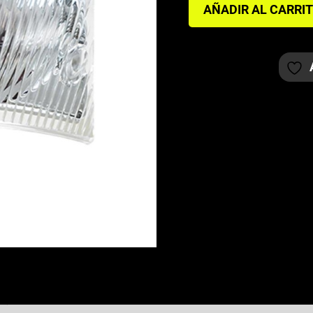
AÑADIR AL CARRI
PILOTO
TRASERO
ZIP
SP
TRASPARENTE
cantidad