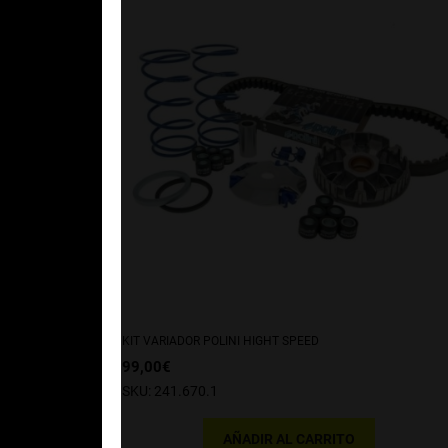
KIT VARIADOR POLINI HIGHT SPEED
99,00
€
SKU: 241.670.1
AÑADIR AL CARRITO