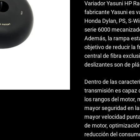
Variador Yasuni HP Ra
era:
es:
fabricante Yasuni es 
170,01€.
124,0
Honda Dylan, PS, S-Win
serie 6000 mecanizado
Además, la rampa está 
objetivo de reducir la 
central de fibra exclu
deslizantes son de plá
Dentro de las caracter
transmisión es capaz 
los rangos del motor,
mayor seguridad en las
mayor velocidad punta
de motor, optimizació
reducción del consumo