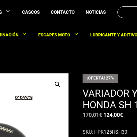
Buscar:
S
CASCOS
CONTACTO
NOTICIAS
MINACIÓN
ESCAPES MOTO
LUBRICANTE Y ADITIV
¡OFERTA! 27%
VARIADOR 
HONDA SH 1
El
El
170,01
€
124,00
€
precio
preci
original
actua
SKU: HPR125HSH30