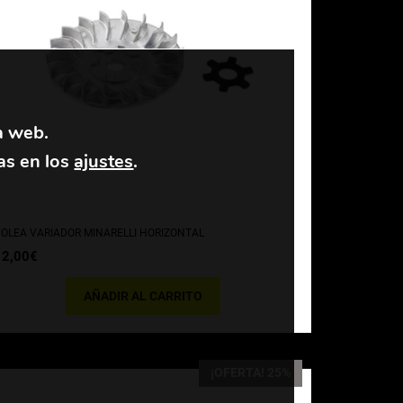
a web.
as en los
ajustes
.
OLEA VARIADOR MINARELLI HORIZONTAL
12,00
€
AÑADIR AL CARRITO
¡OFERTA! 25%