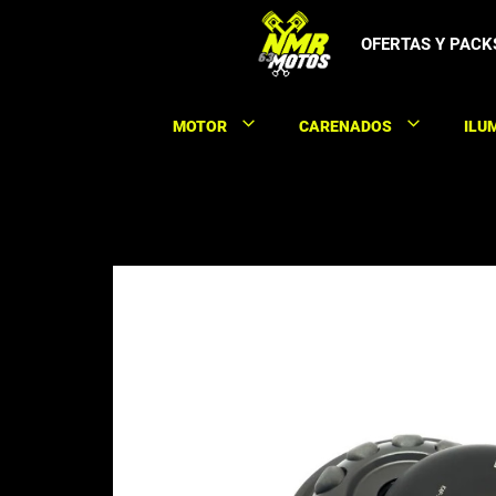
Saltar
al
OFERTAS Y PACK
contenido
MOTOR
CARENADOS
ILU