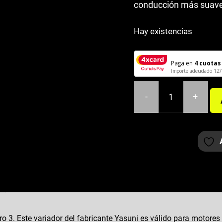
conducción más suave 
Hay existencias
Paga en
4 cuotas
Importe adeudado
127
-
+
VARIADOR
YASUNI
HP
RACE
HONDA
SH
125
EURO
3
 3. Este variador del fabricante Yasuni es válido para motores