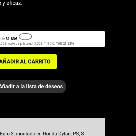
y eficaz.
de
31,83
€
i
,32
€
, coste de préstamo,
3,32
€
, TIN 0%,
TAE 23,22%
AÑADIR AL CARRITO
Añadir a la lista de deseos
 Euro 3, montado en Honda Dylan, PS, S-