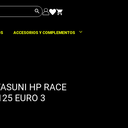
Botón de búsqueda
OS
ACCESORIOS Y COMPLEMENTOS
YASUNI HP RACE
25 EURO 3
o
l