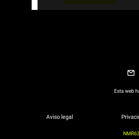
Esta web ha
Aviso legal
Privac
NMR63M