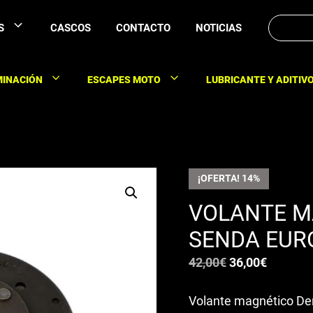
Buscar:
S
CASCOS
CONTACTO
NOTICIAS
MINACIÓN
ESCAPES MOTO
LUBRICANTE Y ADITIV
¡OFERTA! 14%
VOLANTE M
SENDA EUR
El
El
42,00
€
36,00
€
precio
precio
Volante magnético Der
original
actual