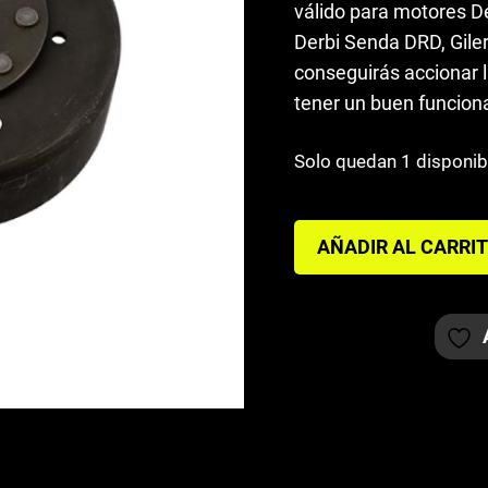
válido para motores De
era:
es:
Derbi Senda DRD, Gile
42,00€.
36,00€.
conseguirás accionar 
tener un buen funcion
Solo quedan 1 disponib
VOLANTE
AÑADIR AL CARRI
MAGNÉTICO
DERBI
SENDA
EURO
3
cantidad