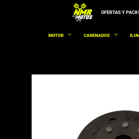
Saltar
al
OFERTAS Y PACK
contenido
MOTOR
CARENADOS
ILU