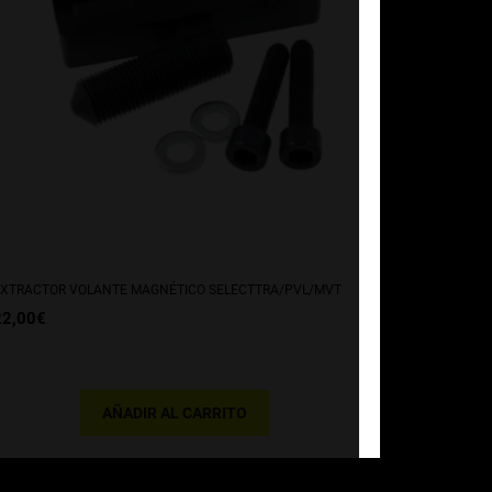
XTRACTOR VOLANTE MAGNÉTICO SELECTTRA/PVL/MVT
22,00
€
AÑADIR AL CARRITO