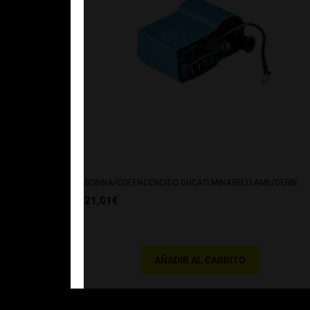
BOBINA/CDI ENCENDIDO DUCATI MINARELLI AM6/DERBI
21,01
€
AÑADIR AL CARRITO