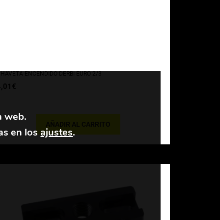
HAVETA ENCENDIDO DERBI EURO 2/3
4,01
€
a web.
AÑADIR AL CARRITO
as en los
ajustes
.