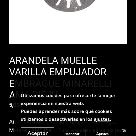
ARANDELA MUELLE
VARILLA EMPUJADOR
EMBRAGUE MINARELLI
AM6 RIEJU
Utilizamos cookies para ofrecerte la mejor
experiencia en nuestra web.
5,00
€
Puedes aprender más sobre qué cookies
utilizamos o desactivarlas en los
ajustes
.
Arandela muelle varilla empujador embrague
Minarelli AM6 Rieju. Esta arandela es válida para
Aceptar
Rechazar
Ajustes