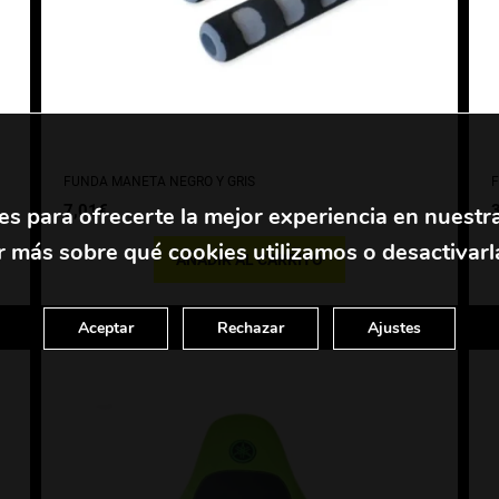
FUNDA MANETA NEGRO Y GRIS
F
7,01
€
es para ofrecerte la mejor experiencia en nuestr
 más sobre qué cookies utilizamos o desactivarl
AÑADIR AL CARRITO
Aceptar
Rechazar
Ajustes