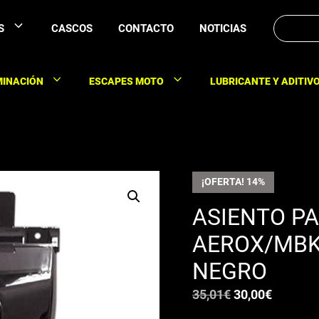
Buscar:
S
CASCOS
CONTACTO
NOTICIAS
MINACIÓN
ESCAPES MOTO
LUBRICANTE Y ADITIV
¡OFERTA! 14%
ASIENTO P
AEROX/MBK
NEGRO
El
El
35,01
€
30,00
€
precio
precio