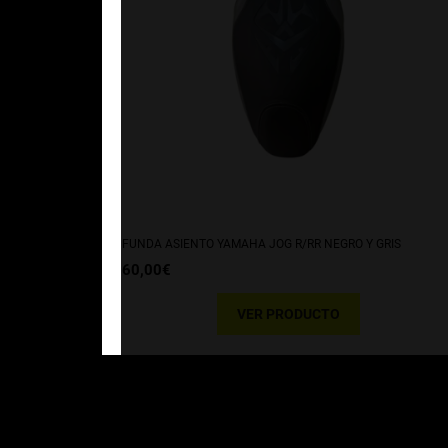
FUNDA ASIENTO YAMAHA JOG R/RR NEGRO Y GRIS
60,00
€
VER PRODUCTO