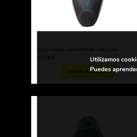
SILLÓN YAMAHA JOG R/RR NEGRO Y GRIS CLARO
125,01
€
Utilizamos cooki
Puedes aprender
AÑADIR AL CARRITO