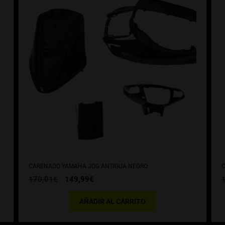
CARENADO YAMAHA JOG ANTIGUA NEGRO
C
El
El
170,01
€
149,99
€
precio
precio
original
actual
AÑADIR AL CARRITO
era:
es:
170,01€.
149,99€.