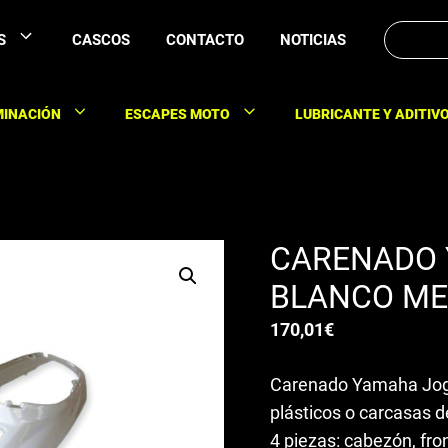
Buscar:
S
CASCOS
CONTACTO
NOTICIAS
MINACIÓN
ESCAPES MOTO
LUBRICANTE Y ADITIV
CARENADO 
BLANCO ME
170,01
€
Carenado Yamaha Jog a
plásticos o carcasas 
4 piezas: cabezón, fron