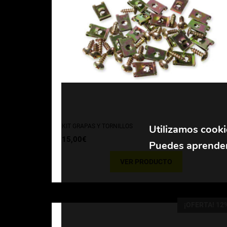
Utilizamos cooki
KIT GRAPAS Y TORNILLOS
15,00
€
Puedes aprender
VER PRODUCTO
¡OFERTA! 12