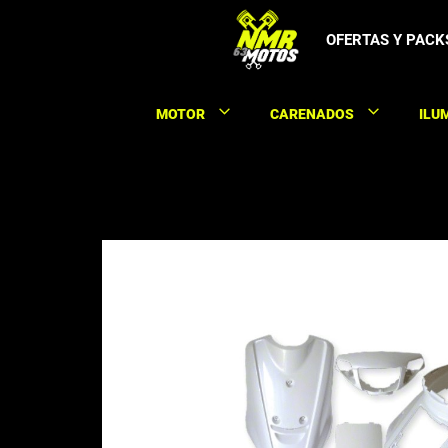
Saltar
al
OFERTAS Y PACK
contenido
MOTOR
CARENADOS
ILU