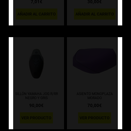
7,01
€
30,00
€
AÑADIR AL CARRITO
AÑADIR AL CARRITO
SILLÓN YAMAHA JOG R/RR
ASIENTO MONOPLAZA
NEGRO Y GRIS
MORADO
90,00
€
70,00
€
VER PRODUCTO
VER PRODUCTO