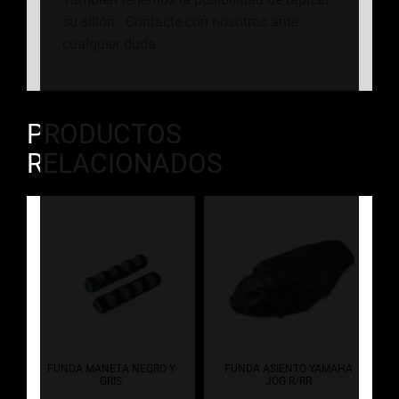
su sillón. Contacte con nosotros ante
cualquier duda.
PRODUCTOS
RELACIONADOS
FUNDA MANETA NEGRO Y
FUNDA ASIENTO YAMAHA
GRIS
JOG R/RR