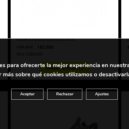
YASUNI R PIAGGIO SILENCIOSO ROJO
L
El
El
199,00
€
182,00
€
precio
precio
SKU: TUB420R
original
actual
era:
es:
es para ofrecerte la mejor experiencia en nuestr
199,00€.
182,00€.
AÑADIR AL CARRITO
 más sobre qué cookies utilizamos o desactivarl
Aceptar
Rechazar
Ajustes