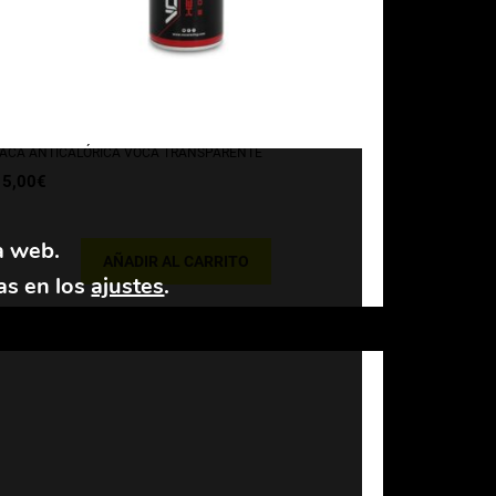
ACA ANTICALÓRICA VOCA TRANSPARENTE
15,00
€
a web.
AÑADIR AL CARRITO
as en los
ajustes
.