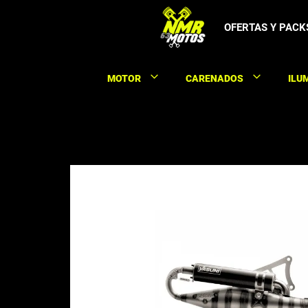
Saltar
al
OFERTAS Y PACK
contenido
MOTOR
CARENADOS
ILU