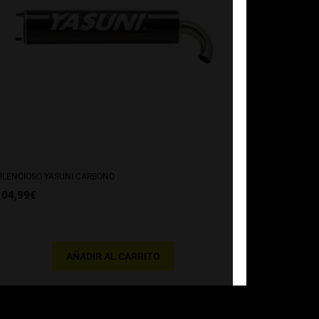
ILENCIOSO YASUNI CARBONO
104,99
€
AÑADIR AL CARRITO